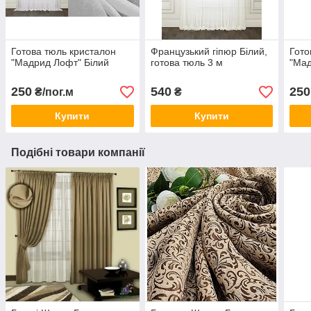
Готова тюль кристалон
Французький гіпюр Білий,
Гото
"Мадрид Лофт" Білий
готова тюль 3 м
"Мад
250
540
250
₴/пог.м
₴
Купити
Купити
Подібні товари компанії