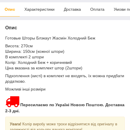
Опис
Характеристики
Доставка
Оплата
Умови п
Опис
Готовые Шторы Блэкаут Жасмін Холодний Беж
Висота: 270см
Ширина: 150см (кожної штори)
В комплекті 2 штори
Колір: Холодний Беж + коричневий
Ціна вказана за комплект штор (2штори)
Підхоплення (кисті) в комплект не входять, їх можна придбати
додатково.
Можливі інші розміри
Пересилаємо по Україні Новою Поштою. Доставка
2-3 дні.
Увага!
Колір виробу може трохи відрізнятися від оригіналу в
залежності від кольору вашого монітора!