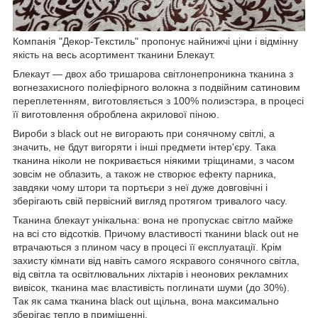
Компанія "Декор-Текстиль" пропонує найнижчі ціни і відмінну
якість на весь асортимент тканини Блекаут.
Блекаут — двох або тришарова світлонепроникна тканина з
вогнезахисного поліефірного волокна з подвійним сатиновим
переплетенням, виготовляється з 100% полиэстэра, в процесі
її виготовлення оброблена акрилової піною.
Вироби з black out не вигорають при сонячному світлі, а
значить, не бдут вигоряти і інші предмети інтер'єру. Така
тканина ніколи не покривається ніякими тріщинами, з часом
зовсім не облазить, а також не створює ефекту парника,
завдяки чому штори та портьєри з неї дуже довговічні і
зберігають свій первісний вигляд протягом тривалого часу.
Тканина блекаут унікальна: вона не пропускає світло майже
на всі сто відсотків. Причому властивості тканини black out не
втрачаються з плином часу в процесі її експлуатації. Крім
захисту кімнати від навіть самого яскравого сонячного світла,
від світла та освітлювальних ліхтарів і неонових рекламних
вивісок, тканина має властивість поглинати шуми (до 30%).
Так як сама тканина black out щільна, вона максимально
зберігає тепло в приміщенні.