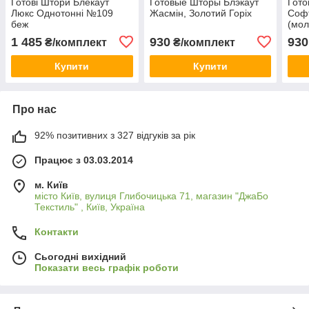
Готові Штори Блекаут
Готовые Шторы Блэкаут
Гото
Люкс Однотонні №109
Жасмін, Золотий Горіх
Софт
беж
(мол
1 485
930
930
₴/комплект
₴/комплект
Купити
Купити
Про нас
92% позитивних з 327 відгуків за рік
Працює з 03.03.2014
м. Київ
місто Київ, вулиця Глибочицька 71, магазин "ДжаБо
Текстиль" , Київ, Україна
Контакти
Сьогодні вихідний
Показати весь графік роботи