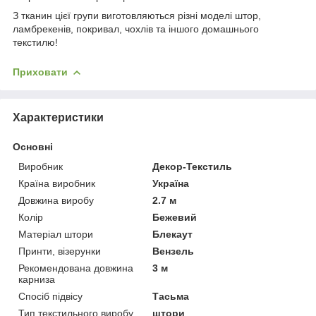
З тканин цієї групи виготовляються різні моделі штор,
ламбрекенів, покривал, чохлів та іншого домашнього
текстилю!
Приховати
Характеристики
Основні
Виробник
Декор-Текстиль
Країна виробник
Україна
Довжина виробу
2.7 м
Колір
Бежевий
Матеріал штори
Блекаут
Принти, візерунки
Вензель
Рекомендована довжина
3 м
карниза
Спосіб підвісу
Тасьма
Тип текстильного виробу
штори