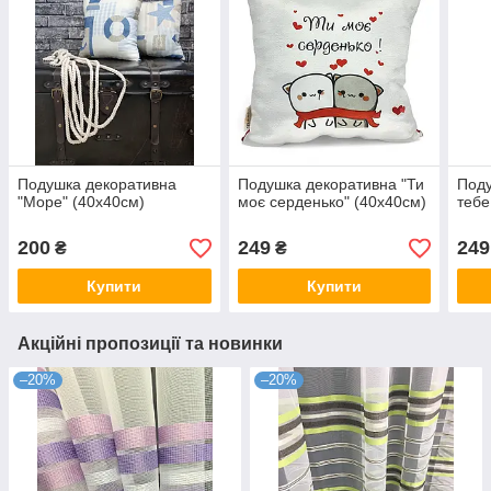
Подушка декоративна
Подушка декоративна "Ти
Поду
"Море" (40х40см)
моє серденько" (40х40см)
тебе
200
249
249
₴
₴
Купити
Купити
Акційні пропозиції та новинки
–20%
–20%