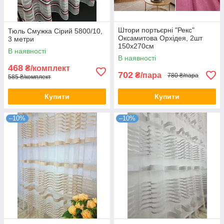
Штори портьєрні "Рекс"
Тюль Смужка Сірий 5800/10,
Оксамитова Орхідея, 2шт
3 метри
150х270см
В наявності
В наявності
468
₴/комплект
702
₴/пара
780 ₴/пара
585 ₴/комплект
Купити
Купити
–10%
–10%