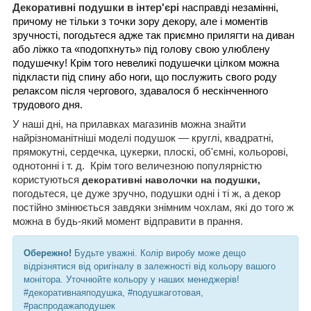
Декоративні подушки в інтер'єрі
насправді незамінні,
причому не тільки з точки зору декору, але і моментів
зручності, погодьтеся адже так приємно прилягти на диван
або ліжко та «подопхнуть» під голову свою улюблену
подушечку! Крім того невеликі подушечки цілком можна
підкласти під спину або ноги, що послужить свого роду
релаксом після чергового, здавалося б нескінченного
трудового дня.
У наші дні, на прилавках магазинів можна знайти
найрізноманітніші моделі подушок — круглі, квадратні,
прямокутні, сердечка, цукерки, плоскі, об'ємні, кольорові,
однотонні і т. д.
Крім того величезною популярністю
користуються
декоративні наволочки на подушки,
погодьтеся, це дуже зручно, подушки одні і ті ж, а декор
постійно змінюється завдяки знімним чохлам, які до того ж
можна в будь-який момент відправити в прання.
Обережно!
Будьте уважні. Колір виробу може дещо
відрізнятися від оригіналу в залежності від кольору вашого
монітора. Уточнюйте кольору у наших менеджерів!
#декоративнаяподушка, #подушкаготовая,
#распродажаподушек