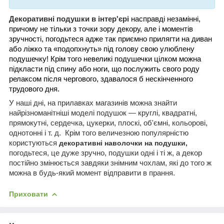
Декоративні подушки в інтер'єрі
насправді незамінні,
причому не тільки з точки зору декору, але і моментів
зручності, погодьтеся адже так приємно прилягти на диван
або ліжко та «подопхнуть» під голову свою улюблену
подушечку! Крім того невеликі подушечки цілком можна
підкласти під спину або ноги, що послужить свого роду
релаксом після чергового, здавалося б нескінченного
трудового дня.
У наші дні, на прилавках магазинів можна знайти
найрізноманітніші моделі подушок — круглі, квадратні,
прямокутні, сердечка, цукерки, плоскі, об'ємні, кольорові,
однотонні і т. д.
Крім того величезною популярністю
користуються
декоративні наволочки на подушки,
погодьтеся, це дуже зручно, подушки одні і ті ж, а декор
постійно змінюється завдяки знімним чохлам, які до того ж
можна в будь-який момент відправити в прання.
Приховати