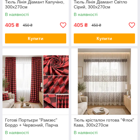
Тюль Лінія Діамант Капучіно,
Тюль Лінія Діамант Світло
300х270см
Сірий, 300х270см
В наявності
В наявності
405
405
₴
₴
450 ₴
450 ₴
Купити
Купити
Готові Портьєри "Рамзес"
Тюль крісталон готова "Флок"
Бордо + Червоний, Парча
Кава, 300х270см
В наявності
В наявності