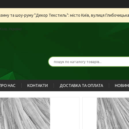
азину та шоу-руму "Декор Текстиль": місто Київ, вулиця Глибочицьк
иїв, Україна
ПРО НАС
КОНТАКТИ
ДОСТАВКА ТА ОПЛАТА
НОВИН