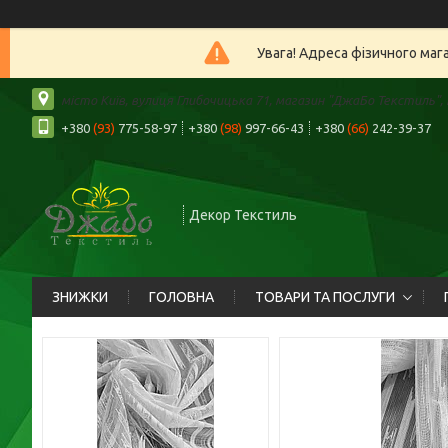
Увага! Адреса фізичного маг
місто Київ, вулиця Глибочицька 71, магазин "ДжаБо Текстиль", К
+380
(93)
775-58-97
+380
(98)
997-66-43
+380
(66)
242-39-37
Декор Текстиль
ЗНИЖКИ
ГОЛОВНА
ТОВАРИ ТА ПОСЛУГИ