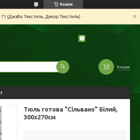
Кошик
а 71 (ДжаБо Текстиль, Декор Текстиль)
Кошик
И
Тюль готова "Сільвано" Білий,
300х270см