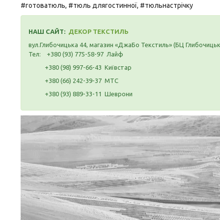
#готоватюль, #тюль длягостинної, #тюльнастрічку
НАШ САЙТ:
ДЕКОР ТЕКСТИЛЬ
вул.Глибочицька 44, магазин «ДжаБо Текстиль» (БЦ Глибочиць
Тел: +380 (93) 775-58-97 Лайф
+380 (98) 997-66-43 Київстар
+380 (66) 242-39-37 МТС
+380 (93) 889-33-11 Шеврони