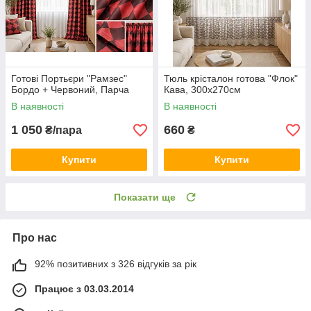
Готові Портьєри "Рамзес"
Тюль крісталон готова "Флок"
Бордо + Червоний, Парча
Кава, 300х270см
В наявності
В наявності
1 050
660
₴/пара
₴
Купити
Купити
Показати ще
Про нас
92% позитивних з 326 відгуків за рік
Працює з 03.03.2014