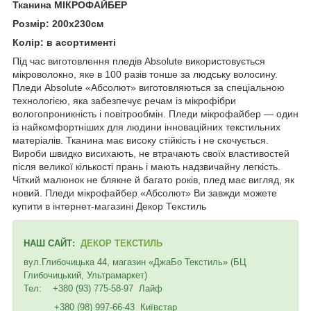
Тканина МІКРОФАЙБЕР
Розмір: 200х230см
Колір: в асортименті
Під час виготовлення пледів Absolute використовується
мікроволокно, яке в 100 разів тонше за людську волосину.
Пледи Absolute «Абсолют» виготовляються за спеціальною
технологією, яка забезпечує речам із мікрофібри
вологопроникність і повітрообмін. Пледи мікрофайбер — один
із найкомфортніших для людини інноваційних текстильних
матеріалів. Тканина має високу стійкість і не скочується.
Вироби швидко висихають, не втрачають своїх властивостей
після великої кількості прань і мають надзвичайну легкість.
Чіткий малюнок не блякне й багато років, плед має вигляд, як
новий. Пледи мікрофайбер «Абсолют» Ви завжди можете
купити в інтернет-магазині Декор Текстиль
НАШ САЙТ:
ДЕКОР ТЕКСТИЛЬ
вул.Глибочицька 44, магазин «ДжаБо Текстиль» (БЦ
Глибочицький, Ультрамаркет)
Тел: +380 (93) 775-58-97 Лайф
+380 (98) 997-66-43 Київстар