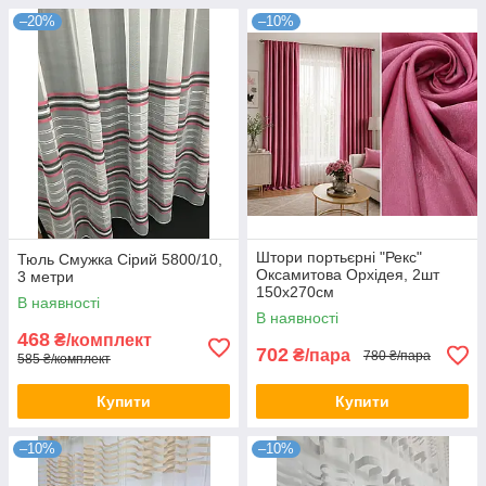
–20%
–10%
Штори портьєрні "Рекс"
Тюль Смужка Сірий 5800/10,
Оксамитова Орхідея, 2шт
3 метри
150х270см
В наявності
В наявності
468
₴/комплект
702
₴/пара
780 ₴/пара
585 ₴/комплект
Купити
Купити
–10%
–10%