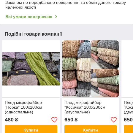
Законом не передбачено повернення та обмін даного товару
належної якості
Всі умови повернення
Подібні товари компанії
Плед мікрофайбер
Плед мікрофайбер
Пле
"Норка" 180х200см
"Косичка" 200х230см
"Кос
(односпальне)
(двуспальне)
(дву
480
650
650
₴
₴
Купити
Купити