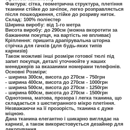
Фактура: сітка, геометрична структура, плетіння
тканини стійке до зачіпок, легко розправляється
після пошкодження, стійке до розриву ниток.
Склад: 100% поліестер
Ширина виробу: від 1-го метра
Висота виробу: до 290см (можна вкоротити за
бажанням покупця, на вартість не впливає)
Кріплення: пришита драпірувальна шторна
стрічка для гачків (для будь-яких типів
карнизів)
Також можливі інші розміри готової тюлі під
запит покупця, деталі уточнюйте у наших
менеджерів за вказаними номерами телефонів.
Основні Розміри:
- ширина 300см, висота до 270см - 750грн
- ширина 400см, висота до 270см - 1000грн
- ширина 500см, висота до 270см - 1250грн
- ширина 600см, висота до 270см - 1500грн
Однотонна, матова, прозора і легка тканина, що
складається з шестигранного мікро плетіння.
Незважаючи на її прозорість, тканина є дуже
міцною.
Дана тканина елегантно і шикарно виглядає на
карнизі, а також використовується дезайнер для
декорування.