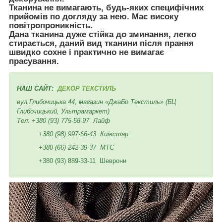
Тканина не вимагають, будь-яких специфічних
прийомів по догляду за нею. Має високу
повітропроникність.
Дана тканина дуже стійка до зминання, легко
стирається, даний вид тканини після прання
швидко сохне і практично не вимагає
прасування.
НАШ САЙТ:
ДЕКОР ТЕКСТИЛЬ
вул.Глибочицька 44, магазин «ДжаБо Текстиль» (БЦ
Глибочицький, Ультрамаркет)
Тел:
+380 (93) 775-58-97
Лайф
+380 (98) 997-66-43
Київстар
+380 (66) 242-39-37
МТС
+380 (93) 889-33-11 Шеврони