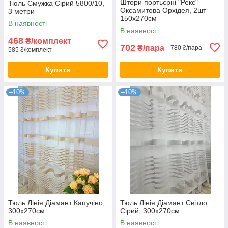
Штори портьєрні "Рекс"
Тюль Смужка Сірий 5800/10,
Оксамитова Орхідея, 2шт
3 метри
150х270см
В наявності
В наявності
468
₴/комплект
702
₴/пара
780 ₴/пара
585 ₴/комплект
Купити
Купити
–10%
–10%
Тюль Лінія Діамант Капучіно,
Тюль Лінія Діамант Світло
300х270см
Сірий, 300х270см
В наявності
В наявності