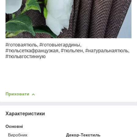
#готоваятюль, #готовыегардины,
#тюльсеткафранцузкая, #тюльлен, #натуральнаятюль,
#тюльвгостинную
Приховати
Характеристики
Основні
Виробник
Декор-Текстиль