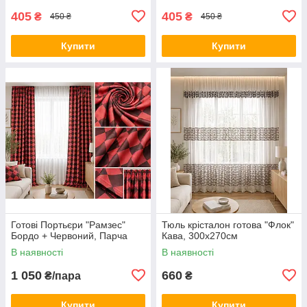
405
405
₴
₴
450 ₴
450 ₴
Купити
Купити
Готові Портьєри "Рамзес"
Тюль крісталон готова "Флок"
Бордо + Червоний, Парча
Кава, 300х270см
В наявності
В наявності
1 050
660
₴/пара
₴
Купити
Купити