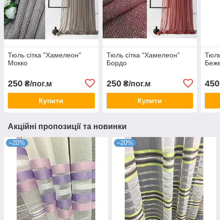
Тюль сітка "Хамелеон"
Тюль сітка "Хамелеон"
Тюль
Мокко
Бордо
Беже
250
250
450
₴/пог.м
₴/пог.м
Купити
Купити
Акційні пропозиції та новинки
–20%
–20%