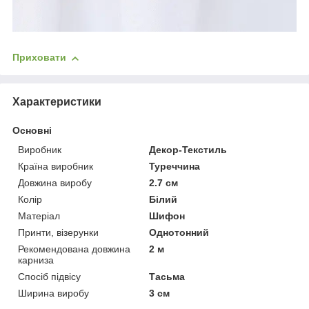
Приховати
Характеристики
Основні
Виробник
Декор-Текстиль
Країна виробник
Туреччина
Довжина виробу
2.7 см
Колір
Білий
Матеріал
Шифон
Принти, візерунки
Однотонний
Рекомендована довжина
2 м
карниза
Спосіб підвісу
Тасьма
Ширина виробу
3 см