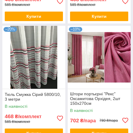
585 ₴/комплект
585 ₴/комплект
Купити
Купити
–20%
–10%
Штори портьєрні "Рекс"
Тюль Смужка Сірий 5800/10,
Оксамитова Орхідея, 2шт
3 метри
150х270см
В наявності
В наявності
468
₴/комплект
702
₴/пара
780 ₴/пара
585 ₴/комплект