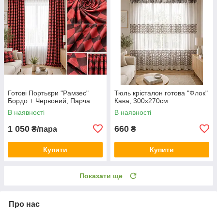
Готові Портьєри "Рамзес"
Тюль крісталон готова "Флок"
Бордо + Червоний, Парча
Кава, 300х270см
В наявності
В наявності
1 050
660
₴/пара
₴
Купити
Купити
Показати ще
Про нас