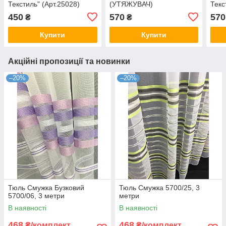
Текстиль" (Арт.25028)
(УТЯЖУВАЧ)
Текс
450
570
570
₴
₴
Купити
Купити
Акційні пропозиції та новинки
–20%
–20%
Тюль Смужка Бузковий
Тюль Смужка 5700/25, 3
5700/06, 3 метри
метри
В наявності
В наявності
468
468
₴/комплект
₴/комплект