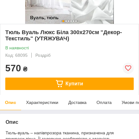
Тюль Вуаль Люкс Біла 300х270см "Декор-
Текстиль" (УТЯЖУВАЧ)
В наявності
Код: 68095
Роздріб
570
₴
Купити
Опис
Характеристики
Доставка
Оплата
Умови п
Опис
Тюль-вуаль – напівпрозора тканина, призначена для
прикраси вікна. Її головною особливістю є здатність