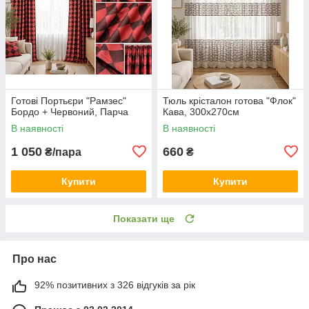
Готові Портьєри "Рамзес"
Тюль крісталон готова "Флок"
Бордо + Червоний, Парча
Кава, 300х270см
В наявності
В наявності
1 050
660
₴/пара
₴
Купити
Купити
Показати ще
Про нас
92% позитивних з 326 відгуків за рік