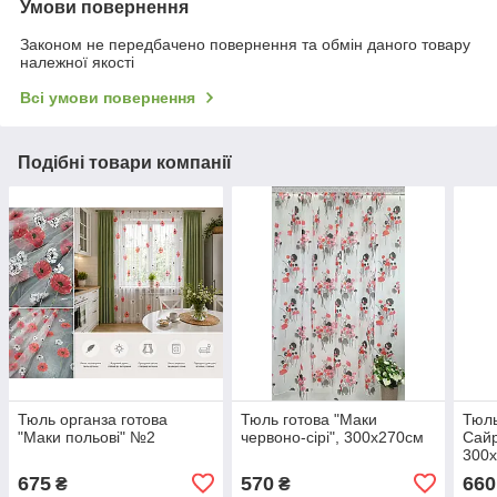
Умови повернення
Законом не передбачено повернення та обмін даного товару
належної якості
Всі умови повернення
Подібні товари компанії
Тюль органза готова
Тюль готова "Маки
Тюль
"Маки польові" №2
червоно-сірі", 300х270см
Сай
300
675
570
660
₴
₴