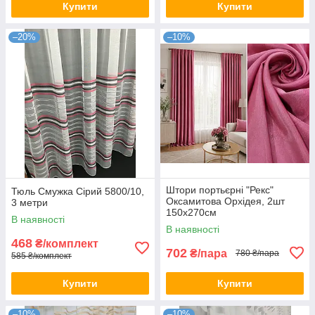
Купити
Купити
–20%
–10%
Штори портьєрні "Рекс"
Тюль Смужка Сірий 5800/10,
Оксамитова Орхідея, 2шт
3 метри
150х270см
В наявності
В наявності
468
₴/комплект
702
₴/пара
780 ₴/пара
585 ₴/комплект
Купити
Купити
–10%
–10%