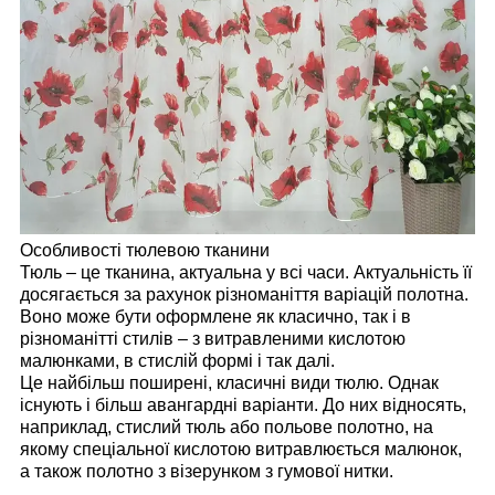
Особливості тюлевою тканини
Тюль – це тканина, актуальна у всі часи. Актуальність її
досягається за рахунок різноманіття варіацій полотна.
Воно може бути оформлене як класично, так і в
різноманітті стилів – з витравленими кислотою
малюнками, в стислій формі і так далі.
Це найбільш поширені, класичні види тюлю. Однак
існують і більш авангардні варіанти. До них відносять,
наприклад, стислий тюль або польове полотно, на
якому спеціальної кислотою витравлюється малюнок,
а також полотно з візерунком з гумової нитки.