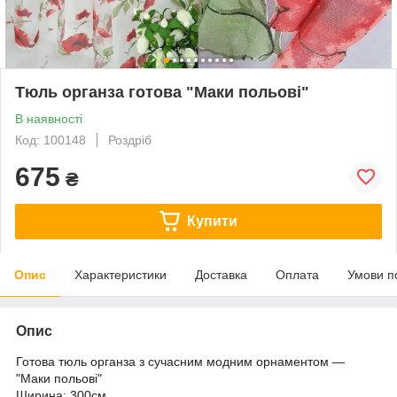
Тюль органза готова "Маки польові"
В наявності
Код: 100148
Роздріб
675
₴
Купити
Опис
Характеристики
Доставка
Оплата
Умови п
Опис
Готова тюль органза з сучасним модним орнаментом ―
"Маки польові"
Ширина: 300см