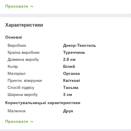
Приховати
Характеристики
Основні
Виробник
Декор-Текстиль
Країна виробник
Туреччина
Довжина виробу
2.8 см
Колір
Білий
Матеріал
Органза
Принти, візерунки
Квіткові
Спосіб підвісу
Тасьма
Ширина виробу
3 см
Користувальницькі характеристики
Малюнок
Друк
Приховати