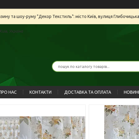
азину та шоу-руму "Декор Текстиль": місто Київ, вулиця Глибочицьк
иїв, Україна
ПРО НАС
КОНТАКТИ
ДОСТАВКА ТА ОПЛАТА
НОВИН