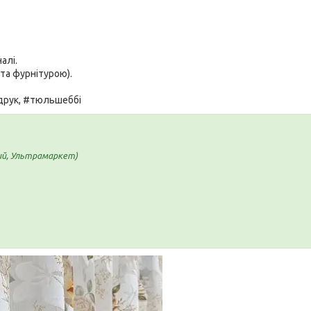
алі.
та фурнітурою).
рук, #тюльшеббі
ий, Ультрамаркет)