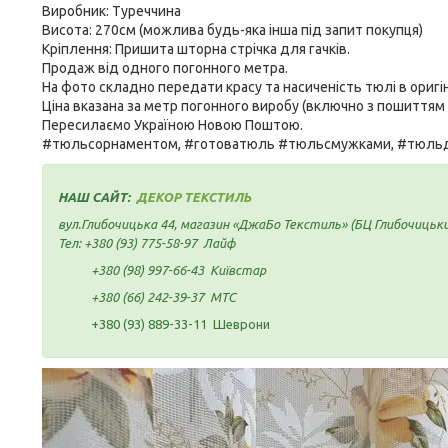
Виробник: Туреччина
Висота: 270см (можлива будь-яка інша під запит покупця)
Кріплення: Пришита шторна стрічка для гачків.
Продаж від одного погонного метра.
На фото складно передати красу та насиченість тюлі в оригін
Ціна вказана за метр погонного виробу (включно з пошиттям 
Пересилаємо Україною Новою Поштою.
#тюльсорнаментом, #готоватюль #тюльсмужками, #тюльд
НАШ САЙТ:
ДЕКОР ТЕКСТИЛЬ
вул.Глибочицька 44, магазин «ДжаБо Текстиль» (БЦ Глибочицьк
Тел:
+380 (93) 775-58-97
Лайф
+380 (98) 997-66-43
Київстар
+380 (66) 242-39-37
МТС
+380 (93) 889-33-11 Шеврони