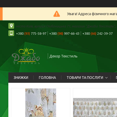
Увага! Адреса фізичного маг
місто Київ, вулиця Глибочицька 71, магазин "ДжаБо Текстиль", К
+380
(93)
775-58-97
+380
(98)
997-66-43
+380
(66)
242-39-37
Декор Текстиль
ЗНИЖКИ
ГОЛОВНА
ТОВАРИ ТА ПОСЛУГИ