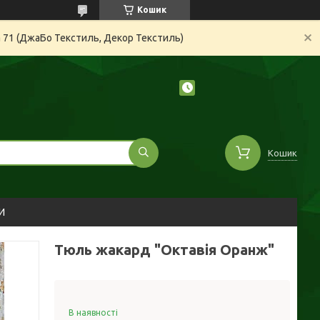
Кошик
а 71 (ДжаБо Текстиль, Декор Текстиль)
Кошик
И
Тюль жакард "Октавія Оранж"
В наявності