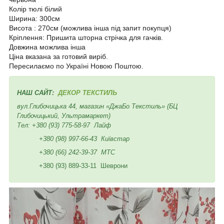
Колір тюлі білий
Ширина: 300см
Висота : 270см (можлива інша під запит покупця)
Кріплення: Пришита шторна стрічка для гачків.
Довжина можлива інша
Ціна вказана за готовий виріб.
Пересилаємо по Україні Новою Поштою.
НАШ САЙТ:
ДЕКОР ТЕКСТИЛЬ
вул.Глибочицька 44, магазин «ДжаБо Текстиль» (БЦ
Глибочицький, Ультрамаркет)
Тел:
+380 (93) 775-58-97
Лайф
+380 (98) 997-66-43
Київстар
+380 (66) 242-39-37
МТС
+380 (93) 889-33-11 Шеврони