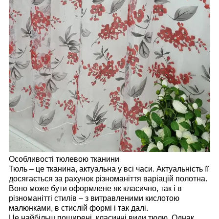
Особливості тюлевою тканини
Тюль – це тканина, актуальна у всі часи. Актуальність її
досягається за рахунок різноманіття варіацій полотна.
Воно може бути оформлене як класично, так і в
різноманітті стилів – з витравленими кислотою
малюнками, в стислій формі і так далі.
Це найбільш поширені, класичні види тюлю. Однак