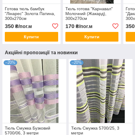
Готова тюль бамбук
Тюль готова "Карнавал"
Гото
"Лінарес" Золота Патина,
Молочний (Жакард),
"Дак
300х270см
300х270см
300
350
170
350
₴/пог.м
₴/пог.м
Купити
Купити
Акційні пропозиції та новинки
–20%
–20%
Тюль Смужка Бузковий
Тюль Смужка 5700/25, 3
5700/06, 3 метри
метри