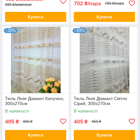
702
₴/пара
780 ₴/пара
585 ₴/комплект
Купити
Купити
–10%
–10%
Тюль Лінія Діамант Капучіно,
Тюль Лінія Діамант Світло
300х270см
Сірий, 300х270см
В наявності
В наявності
405
405
₴
₴
450 ₴
450 ₴
Купити
Купити