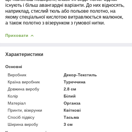
існують і більш авангардні варіанти. До них відносять,
наприклад, стислий тюль або польове полотно, на
якому спеціальної кислотою витравлюється малюнок,
а також полотно з візерунком з гумової нитки.
Приховати
Характеристики
Основні
Виробник
Декор-Текстиль
Країна виробник
Туреччина
Довжина виробу
2.8 см
Колір
Білий
Матеріал
Органза
Принти, візерунки
Квіткові
Спосіб підвісу
Тасьма
Ширина виробу
3 см