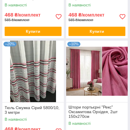
В наявності
В наявності
468
468
₴/комплект
₴/комплект
585 ₴/комплект
585 ₴/комплект
Купити
Купити
–20%
–10%
Штори портьєрні "Рекс"
Тюль Смужка Сірий 5800/10,
Оксамитова Орхідея, 2шт
3 метри
150х270см
В наявності
В наявності
468
₴/комплект