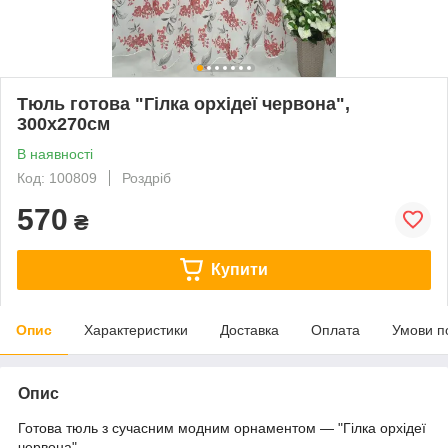
Тюль готова "Гілка орхідеї червона",
300х270см
В наявності
Код: 100809
Роздріб
570
₴
Купити
Опис
Характеристики
Доставка
Оплата
Умови п
Опис
Готова тюль з сучасним модним орнаментом ― "Гілка орхідеї
червона"