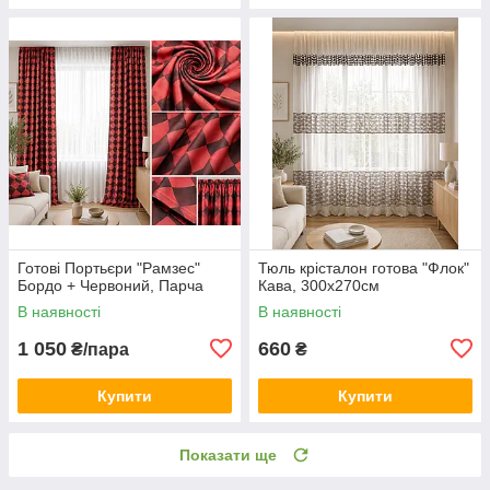
Готові Портьєри "Рамзес"
Тюль крісталон готова "Флок"
Бордо + Червоний, Парча
Кава, 300х270см
В наявності
В наявності
1 050
660
₴/пара
₴
Купити
Купити
Показати ще