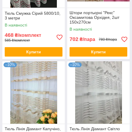
Штори портьєрні "Рекс"
Тюль Смужка Сірий 5800/10,
Оксамитова Орхідея, 2шт
3 метри
150х270см
В наявності
В наявності
468
₴/комплект
702
₴/пара
780 ₴/пара
585 ₴/комплект
Купити
Купити
–10%
–10%
Тюль Лінія Діамант Капучіно,
Тюль Лінія Діамант Світло