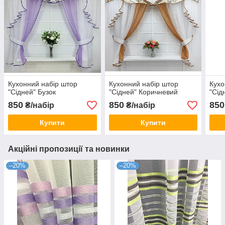
Кухонний набір штор
Кухонний набір штор
Кухо
"Сідней" Бузок
"Сідней" Коричневий
"Сід
850
850
850
₴/набір
₴/набір
Купити
Купити
Акційні пропозиції та новинки
–20%
–20%