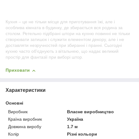
Кухня – це не тільки місце для приготування їжі, але і
особлива кімната в будинку, де збирається вся родина за
столом. Ретельно підібрані штори на кухню повинні не тільки
створювати затишок і служити елементом декору, але і не
доставляти незручностей при збиранні і пранні. Сьогодні
кухню часто об'єднують з вітальнею, що надає великий
простір для фантазії при виборі штор.
Приховати
Характеристики
Основні
Виробник
Власне виробництво
Країна виробник
Україна
Довжина виробу
1.7 м
Колір
Різні кольори