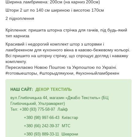
Ширина ламбрикена: 200см (на карниз 200см)
Штори 2 шт по 140 см шириною і висотою 170см
2 підхоплення
Кріплення: пришита шторна стрічка для гачків, під будь-який
тип карниза
Красивий і недорогий комплект штор з шторвми і
ламбрекеном для кухонного вікна в кавово-бежевому кольорі.
Всі пришито на шторну стрічку, що спрощує догляд і наважку
комплекту.
Пересилаємо Новою Поштою та Укрпоштою по Україні.
#готовыешторы, #шторыдлякухни, #кухонныйламбрекен
НАШ САЙТ:
ДЕКОР ТЕКСТИЛЬ
вул.Глибочицька 44, магазин «ДжаБо Текстиль» (БЦ
Глибочицький, Ультрамаркет)
Тел: +380 (93) 775-58-97 Лайф
+380 (98) 997-66-43 Київстар
+380 (66) 242-39-37 МТС
+380 (93) 889-33-11 Шеврони