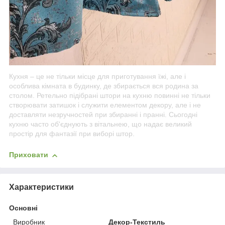
Кухня – це не тільки місце для приготування їжі, але і
особлива кімната в будинку, де збирається вся родина за
столом. Ретельно підібрані штори на кухню повинні не тільки
створювати затишок і служити елементом декору, але і не
доставляти незручностей при збиранні і пранні. Сьогодні
кухню часто об'єднують з вітальнею, що надає великий
простір для фантазії при виборі штор.
Приховати
Характеристики
Основні
Виробник
Декор-Текстиль