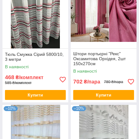
Штори портьєрні "Рекс"
Тюль Смужка Сірий 5800/10,
Оксамитова Орхідея, 2шт
3 метри
150х270см
В наявності
В наявності
468
₴/комплект
702
₴/пара
780 ₴/пара
585 ₴/комплект
Купити
Купити
–10%
–10%