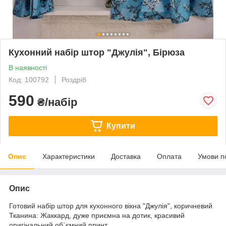
Кухонний набір штор "Джулія", Бірюза
В наявності
Код: 100792
Роздріб
590
₴/набір
Купити
Опис
Характеристики
Доставка
Оплата
Умови п
Опис
Готовий набір штор для кухонного вікна "Джулія", коричневий
Тканина: Жаккард, дуже приємна на дотик, красивий
оригінальний об`ємний принт