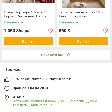
Готові Портьєри "Рамзес"
Тюль крісталон готова "Флок"
Бордо + Червоний, Парча
Кава, 300х270см
В наявності
В наявності
1 050
660
₴/пара
₴
Купити
Купити
Показати ще
Про нас
92% позитивних з 328 відгуків за рік
Працює з 03.03.2014
м. Київ
місто Київ, вулиця Глибочицька 71, магазин "ДжаБо
Текстиль" , Київ, Україна