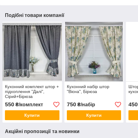
Подібні товари компанії
Кухонний комплект штор +
Кухонний набір штор
Штор
підхоплення "Далі",
"Вієна", Бірюза
кухо
Сірий+Бірюза
550
750
450
₴/комплект
₴/набір
Купити
Купити
Акційні пропозиції та новинки