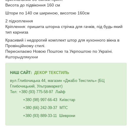
Висота до підвіконня 160 см
Штори по 140 см шириною, висотою 160см
2 підхоплення
Кріплення: пришита шторна стрічка для гачків, під будь-який
тип карниза
Красивий і недорогий комплект штор для кухонного вікна в
Провінційному стилі.
Пересилаємо Новою Поштою та Укрпоштою по Україні.
#шторыдлякухни
НАШ САЙТ:
ДЕКОР ТЕКСТИЛЬ
вул.Глибочицька 44, магазин «ДжаБо Текстиль» (БЦ
Глибочицький, Ультрамаркет)
Тел: +380 (93) 775-58-97 Лайф
+380 (98) 997-66-43 Київстар
+380 (66) 242-39-37 МТС
+380 (93) 889-33-11 Шеврони