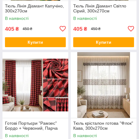
Тюль Лінія Діамант Капучіно,
Тюль Лінія Діамант Світло
300х270см
Сірий, 300х270см
В наявності
В наявності
405
405
₴
₴
450 ₴
450 ₴
Купити
Купити
Готові Портьєри "Рамзес"
Тюль крісталон готова "Флок"
Бордо + Червоний, Парча
Кава, 300х270см
В наявності
В наявності