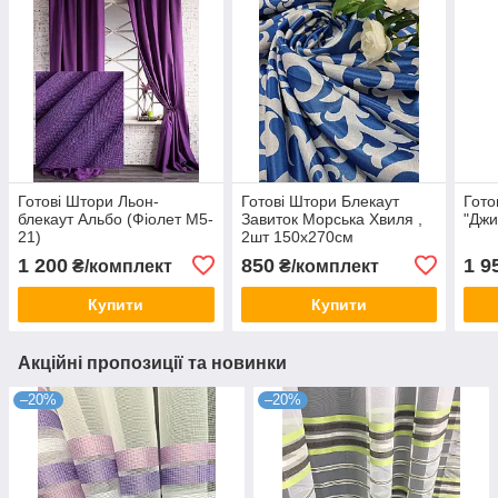
Готові Штори Льон-
Готові Штори Блекаут
Гото
блекаут Альбо (Фіолет М5-
Завиток Морська Хвиля ,
"Джи
21)
2шт 150х270см
1 200
850
1 9
₴/комплект
₴/комплект
Купити
Купити
Акційні пропозиції та новинки
–20%
–20%