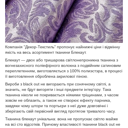
Компанія "Декор-Текстиль" пропонує найнижчі ціни і відмінну
якість на весь асортимент тканини Блекаут.
Блекаут — двох або тришарова світлонепроникна тканина з
вогнезахисного поліефірного волокна з подвійним сатиновим
переплетенням, виготовляється з 100% полиэстэра, в процесі
її виготовлення оброблена акрилової піною.
Вироби з black out не вигорають при сонячному світлі, а
значить, не бдут вигоряти і інші предмети інтер'єру. Така
тканина ніколи не покривається ніякими тріщинами, з часом
зовсім не облазить, а також не створює ефекту парника,
завдяки чому штори та портьєри з неї дуже довговічні і
зберігають свій первісний вигляд протягом тривалого часу.
Тканина блекаут унікальна: вона не пропускає світло майже
на всі сто відсотків. Причому властивості тканини black out не