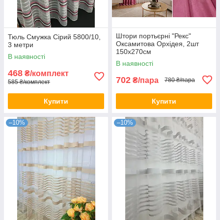
Штори портьєрні "Рекс"
Тюль Смужка Сірий 5800/10,
Оксамитова Орхідея, 2шт
3 метри
150х270см
В наявності
В наявності
468
₴/комплект
702
₴/пара
780 ₴/пара
585 ₴/комплект
Купити
Купити
–10%
–10%