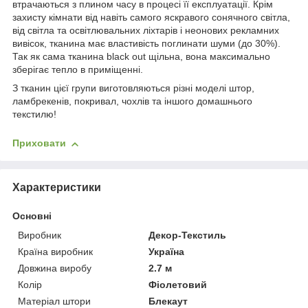
втрачаються з плином часу в процесі її експлуатації. Крім
захисту кімнати від навіть самого яскравого сонячного світла,
від світла та освітлювальних ліхтарів і неонових рекламних
вивісок, тканина має властивість поглинати шуми (до 30%).
Так як сама тканина black out щільна, вона максимально
зберігає тепло в приміщенні.
З тканин цієї групи виготовляються різні моделі штор,
ламбрекенів, покривал, чохлів та іншого домашнього
текстилю!
Приховати
Характеристики
Основні
Виробник
Декор-Текстиль
Країна виробник
Україна
Довжина виробу
2.7 м
Колір
Фіолетовий
Матеріал штори
Блекаут