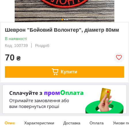
Шеврон "Бойовий Волонтер", діаметр 80мм
В наявності
Код: 100739
Роздріб
70
₴
Купити
Опис
Характеристики
Доставка
Оплата
Умови п