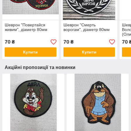
Шеврон "Повертайся
Шеврон "Смерть
Шев
живим", діаметр 80мм
ворогам", діаметр 80мм
Воло
(Оли
70
70
70
₴
₴
Купити
Купити
Акційні пропозиції та новинки