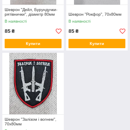
Шеврон "Дейл, Бурундучки-
рятівнички", діаметр 80мм
Шеврон "Рокфор", 70х80мм
В наявності
В наявності
85
85
₴
₴
Купити
Купити
Шеврон "Залізом і вогнем",
70х80мм