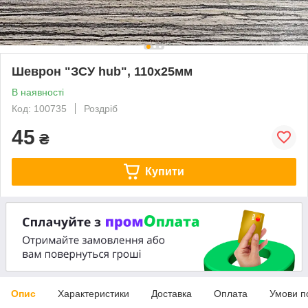
Шеврон "ЗСУ hub", 110х25мм
В наявності
Код: 100735
Роздріб
45
₴
Купити
Опис
Характеристики
Доставка
Оплата
Умови п