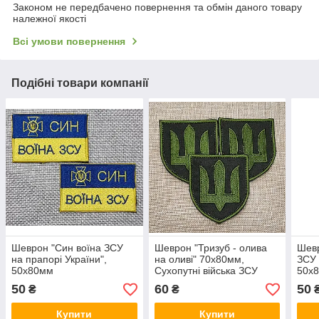
Законом не передбачено повернення та обмін даного товару
належної якості
Всі умови повернення
Подібні товари компанії
Шеврон "Син воїна ЗСУ
Шеврон "Тризуб - олива
Шевр
на прапорі України",
на оливі" 70х80мм,
ЗСУ 
50х80мм
Сухопутні війська ЗСУ
50х
50
60
50
₴
₴
Купити
Купити