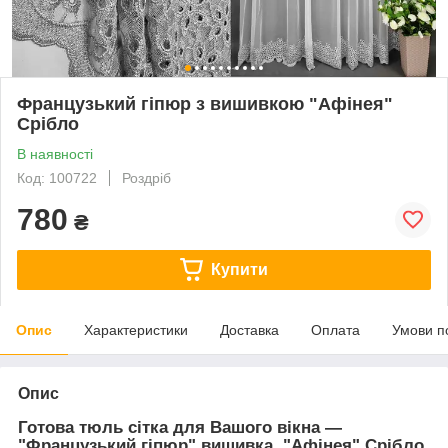
Французький гіпюр з вишивкою "Афінея"
Срібло
В наявності
Код: 100722
Роздріб
780
₴
Купити
Опис
Характеристики
Доставка
Оплата
Умови п
Опис
Готова тюль сітка для Вашого вікна —
"Французький гіпюр" вишивка "Афінея" Срібло