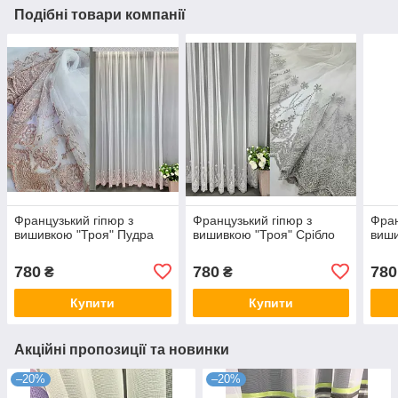
Подібні товари компанії
Французький гіпюр з
Французький гіпюр з
Фран
вишивкою "Троя" Пудра
вишивкою "Троя" Срібло
виши
780
780
780
₴
₴
Купити
Купити
Акційні пропозиції та новинки
–20%
–20%