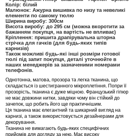
Колір: білий
Малюнок: Ажурна вишивка по низу та невеликі
елементи по самому тюлю
Ширина виробу: 300см
Висота виробу: до 295 см (можна вкоротити за
бажанням покупця, на вартість не впливає)
Кріплення: пришита драпірувальна шторна
стрічка для гачків (для будь-яких типів
карнизів)
Також можливі будь-які інші розміри готової
тюлі під запит покупця, деталі уточнюйте в
наших менеджерів за зазначеними номерами
телефонів.
Однотонна, матова, прозора та легка тканина, що
складається із шестигранного мікроплетіння. Попри її
прозорість, тканина є дуже міцною. Французький гіпюр
не має довжини нитки, завдяки чому він стійкий до
зачепок, що робить його ще практичнішим.
Ця тканина має елегантний та шикарний вигляд на
карнизі, а також використовується дезайнерами для
декорування.
Тканина не вимагають будь-яких специфічних
прийомів для догляду за нею. Має високу