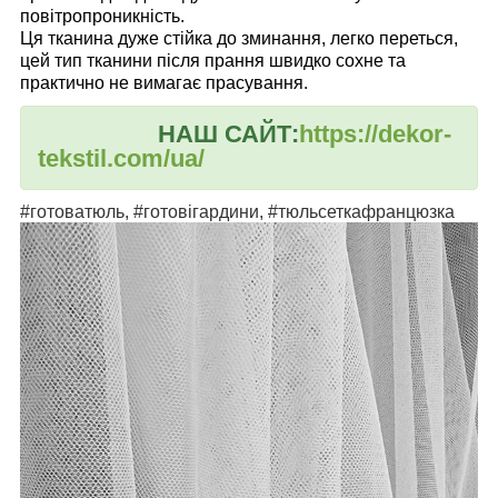
повітропроникність.
Ця тканина дуже стійка до зминання, легко переться,
цей тип тканини після прання швидко сохне та
практично не вимагає прасування.
НАШ САЙТ:
https://dekor-
tekstil.com/ua/
#готоватюль, #готовігардини, #тюльсеткафранцюзка