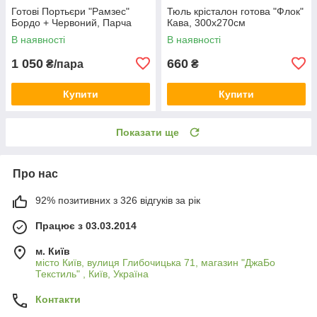
Готові Портьєри "Рамзес"
Тюль крісталон готова "Флок"
Бордо + Червоний, Парча
Кава, 300х270см
В наявності
В наявності
1 050
660
₴/пара
₴
Купити
Купити
Показати ще
Про нас
92% позитивних з 326 відгуків за рік
Працює з 03.03.2014
м. Київ
місто Київ, вулиця Глибочицька 71, магазин "ДжаБо
Текстиль" , Київ, Україна
Контакти