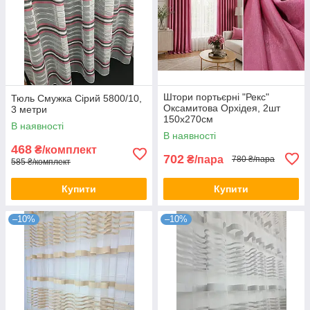
Штори портьєрні "Рекс"
Тюль Смужка Сірий 5800/10,
Оксамитова Орхідея, 2шт
3 метри
150х270см
В наявності
В наявності
468
₴/комплект
702
₴/пара
780 ₴/пара
585 ₴/комплект
Купити
Купити
–10%
–10%