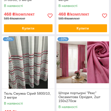
В наявності
В наявності
468
468
₴/комплект
₴/комплект
585 ₴/комплект
585 ₴/комплект
Купити
Купити
–20%
–10%
Штори портьєрні "Рекс"
Тюль Смужка Сірий 5800/10,
Оксамитова Орхідея, 2шт
3 метри
150х270см
В наявності
В наявності