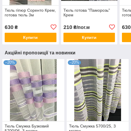
Тюль гіпюр Соренто Крем,
Тюль готова "Паморозь"
Тюль
готова тюль 3м
Крем
гото
630
210
630
₴
₴/пог.м
Купити
Купити
Акційні пропозиції та новинки
–20%
–20%
Тюль Смужка Бузковий
Тюль Смужка 5700/25, 3
5700/06, 3 метри
метри