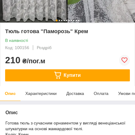
Тюль готова "Паморозь" Крем
В наявності
Код: 100156
Роздріб
210
₴/пог.м
Купити
Опис
Характеристики
Доставка
Оплата
Умови п
Опис
Готова тюль з сучасним орнаментом у вигляді венеціанської
штукатурки на основі жаккардової тюлі.
Колір: Крем