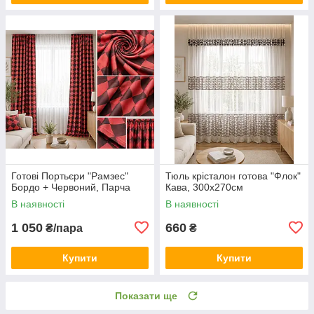
Готові Портьєри "Рамзес"
Тюль крісталон готова "Флок"
Бордо + Червоний, Парча
Кава, 300х270см
В наявності
В наявності
1 050
660
₴/пара
₴
Купити
Купити
Показати ще