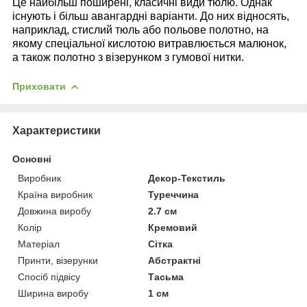
Це найбільш поширені, класичні види тюлю. Однак
існують і більш авангардні варіанти. До них відносять,
наприклад, стислий тюль або польове полотно, на
якому спеціальної кислотою витравлюється малюнок,
а також полотно з візерунком з гумової нитки.
Приховати
Характеристики
Основні
Виробник
Декор-Текстиль
Країна виробник
Туреччина
Довжина виробу
2.7 см
Колір
Кремовий
Матеріал
Сітка
Принти, візерунки
Абстрактні
Спосіб підвісу
Тасьма
Ширина виробу
1 см