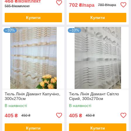
468
₴/комплект
702
₴/пара
780 ₴/пара
585 ₴/комплект
Купити
Купити
–10%
–10%
Тюль Лінія Діамант Капучіно,
Тюль Лінія Діамант Світло
300х270см
Сірий, 300х270см
В наявності
В наявності
405
405
₴
₴
450 ₴
450 ₴
Купити
Купити