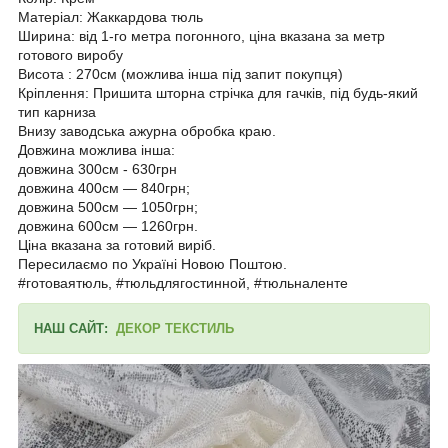
Матеріал: Жаккардова тюль
Ширина: від 1-го метра погонного, ціна вказана за метр
готового виробу
Висота : 270см (можлива інша під запит покупця)
Кріплення: Пришита шторна стрічка для гачків, під будь-який
тип карниза
Внизу заводська ажурна обробка краю.
Довжина можлива інша:
довжина 300см - 630грн
довжина 400см ― 840грн;
довжина 500см ― 1050грн;
довжина 600см ― 1260грн.
Ціна вказана за готовий виріб.
Пересилаємо по Україні Новою Поштою.
#готоваятюль, #тюльдлягостинной, #тюльналенте
НАШ САЙТ:
ДЕКОР ТЕКСТИЛЬ