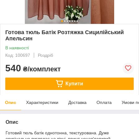
Готова тюль Батік Розтяжка Сицилійський
Апельсин
В наявності
Код: 100697
Роздріб
540
₴/комплект
Купити
Опис
Характеристики
Доставка
Оплата
Умови п
Опис
Готовий тюль батік однотонна, текстурована. Дуже
оригінально виглядає на вікні, принт ненав'язливий,