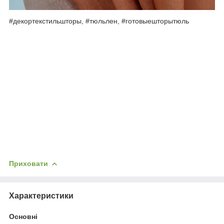
#декортекстильшторы, #тюльлен, #готовыешторытюль
Приховати
Характеристики
Основні