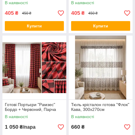
В наявності
В наявності
405
405
₴
₴
450 ₴
450 ₴
Купити
Купити
Готові Портьєри "Рамзес"
Тюль крісталон готова "Флок"
Бордо + Червоний, Парча
Кава, 300х270см
В наявності
В наявності
1 050
660
₴/пара
₴