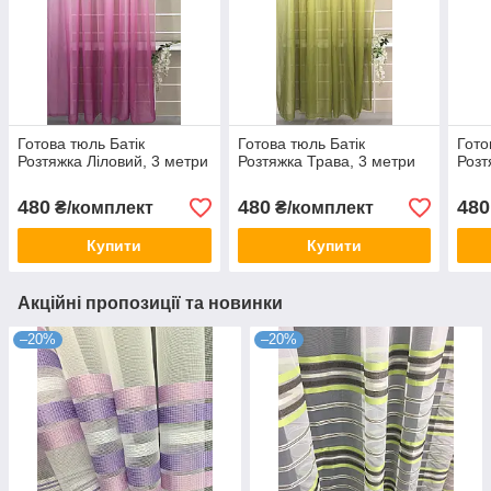
Готова тюль Батік
Готова тюль Батік
Гото
Розтяжка Ліловий, 3 метри
Розтяжка Трава, 3 метри
Розт
480
480
480
₴/комплект
₴/комплект
Купити
Купити
Акційні пропозиції та новинки
–20%
–20%