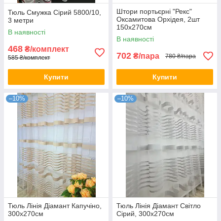
Штори портьєрні "Рекс"
Тюль Смужка Сірий 5800/10,
Оксамитова Орхідея, 2шт
3 метри
150х270см
В наявності
В наявності
468
₴/комплект
702
₴/пара
780 ₴/пара
585 ₴/комплект
Купити
Купити
–10%
–10%
Тюль Лінія Діамант Капучіно,
Тюль Лінія Діамант Світло
300х270см
Сірий, 300х270см