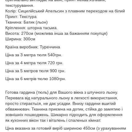
текстурування.
Колір: Сицилійський Апельсин з плавним переходом на білий
Принт: Текстура
Тканина: Батик (льон)
Кріплення: шторна тасьма.
Висота: 270см (можлива інша за бажанням покупця)
Ширина: 300см
Країна виробник: Туреччина
Ціна за 3 метра тюля 540грн.
Ціна за 4 метра тюля 720 грн.
Ціна за 5 метров тюля 900 грн.
Ціна за 6 метрів тюлю 1080грн.
Готова гардина (тюль) для Вашого вікна з штучного льону.
Перевага від натурального льону в легкості використання,
просто стирається, не дає усадки. Внизу гардини вшитий
обважнювач. Тканина приємна на дотик, стійка до замятию і
зовнішніх пошкоджень. Шикарно підходить для оформлення
як кухонних вікон так і віталень і спаленых кімнат.
Ціна вказана за готовий виріб шириною 450см (з урахуванням