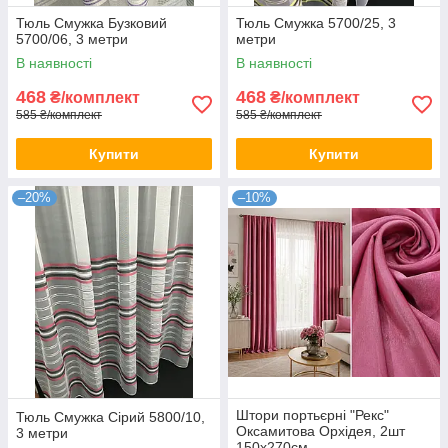
Тюль Смужка Бузковий
Тюль Смужка 5700/25, 3
5700/06, 3 метри
метри
В наявності
В наявності
468
468
₴/комплект
₴/комплект
585 ₴/комплект
585 ₴/комплект
Купити
Купити
–20%
–10%
Штори портьєрні "Рекс"
Тюль Смужка Сірий 5800/10,
Оксамитова Орхідея, 2шт
3 метри
150х270см