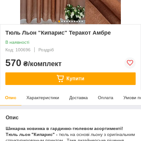
Тюль Льон "Кипарис" Теракот Амбре
В наявності
Код: 100696
Роздріб
570
₴/комплект
Купити
Опис
Характеристики
Доставка
Оплата
Умови п
Опис
Шикарна новинка в гардинно-тюлевом асортименті!
Тюль льон "Кипарис" -
тюль на основі льону з оригінальним
структурированым принтом . Таке дизайнерське рішення