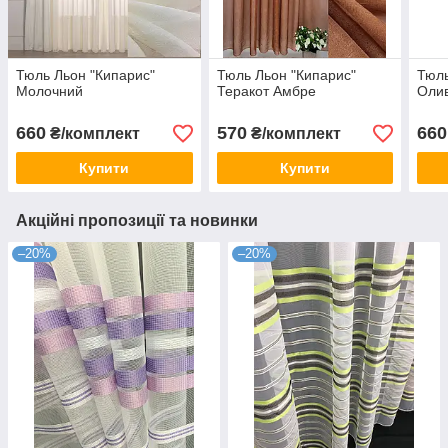
Тюль Льон "Кипарис"
Тюль Льон "Кипарис"
Тюль
Молочний
Теракот Амбре
Оли
660
570
660
₴/комплект
₴/комплект
Купити
Купити
Акційні пропозиції та новинки
–20%
–20%