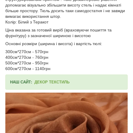
допомагає візуально збільшити висоту стель і надає кімнаті
більше простору. Тюль досить таки самодостатня і не завжди
вимагає використання штор.
Колір: Білий з Теракот
Ціна вказана за готовий виріб (враховуючи пошиття та
фурнітуру) з зазначеної шириною і висотою
Основні розміри (ширина і висота) і вартість тюлі:
300см*270см - 570грн
400см*270см - 760грн
500см*270см - 950грн
600см*270см - 1140грн
НАШ САЙТ:
ДЕКОР ТЕКСТИЛЬ