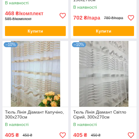
В наявності
В наявності
468
₴/комплект
702
₴/пара
780 ₴/пара
585 ₴/комплект
Купити
Купити
–10%
–10%
Тюль Лінія Діамант Капучіно,
Тюль Лінія Діамант Світло
300х270см
Сірий, 300х270см
В наявності
В наявності
405
405
₴
₴
450 ₴
450 ₴