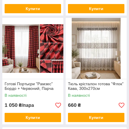
Купити
Купити
Готові Портьєри "Рамзес"
Тюль крісталон готова "Флок"
Бордо + Червоний, Парча
Кава, 300х270см
В наявності
В наявності
1 050
660
₴/пара
₴
Купити
Купити