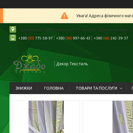
Увага! Адреса фізичного маг
місто Київ, вулиця Глибочицька 71, магазин "ДжаБо Текстиль", К
+380
(93)
775-58-97
+380
(98)
997-66-43
+380
(66)
242-39-37
Декор Текстиль
ЗНИЖКИ
ГОЛОВНА
ТОВАРИ ТА ПОСЛУГИ