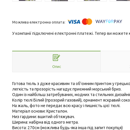
У компанії підключені електронні платежі. Тепер ви можете
Опис
Готова тюль з дуже красивим та об'ємним принтом у грецькому
легкість та прозорість нагадує приємний морський бриз.
Один із найбільш затребуваних, модних та стильних дизайні
Колір тюлі Білий (прозорий газовий), орнамент яскравий сок
На жаль, фото не передає всю красу і пишність цієї тюлі.
Матеріал основи: Кристалон.
Низ гардини: вшитий обтяжувач.
Ширина: набірна від одного метра.
Висота: 270см (можлива будь-яка інша під запит покупця)