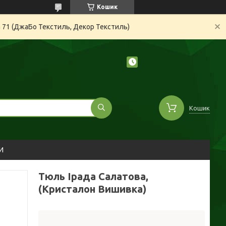
Кошик
а 71 (ДжаБо Текстиль, Декор Текстиль)
Кошик
И
Тюль Ірада Салатова,
(Кристалон Вишивка)