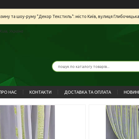
азину та шоу-руму "Декор Текстиль": місто Київ, вулиця Глибочицьк
иїв, Україна
ПРО НАС
КОНТАКТИ
ДОСТАВКА ТА ОПЛАТА
НОВИН