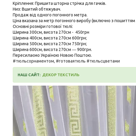
Кріплення: Пришита шторна стрічка для гачків.
Низ: Вшитий обтяжувач.
Продаж від одного погонного метра.
Ціна вказана за метр погонного виробу (включно з пошиттям 
Основні розміри готової тюлі:
Ширина 300см, висота 270см - 450грн
Ширина 400см, висота 270см 600грн;
Ширина 500см, висота 270см 750грн;
Ширина 600см, висота 270см ― 900грн.
Пересилаємо Україною Новою Поштою.
#тюльсорнаментом, #готоваятюль #тюльсцветами
НАШ САЙТ:
ДЕКОР ТЕКСТИЛЬ