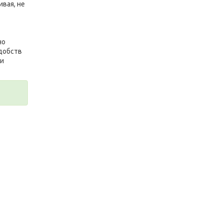
вая, не
но
добств
ри