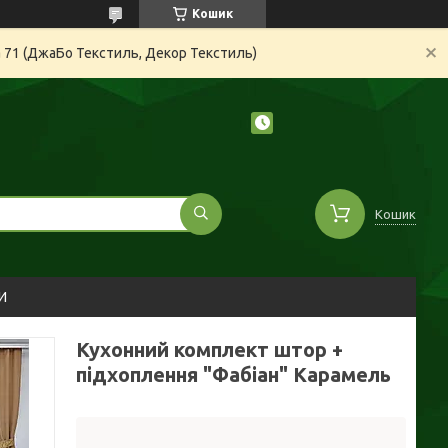
Кошик
а 71 (ДжаБо Текстиль, Декор Текстиль)
Кошик
И
Кухонний комплект штор +
підхоплення "Фабіан" Карамель