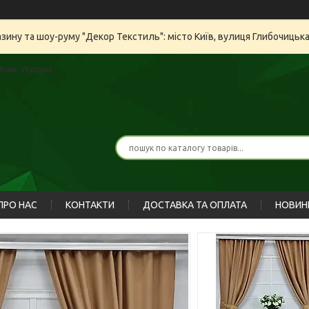
азину та шоу-руму "Декор Текстиль": місто Київ, вулиця Глибочицьк
иїв, Україна
ПРО НАС
КОНТАКТИ
ДОСТАВКА ТА ОПЛАТА
НОВИН