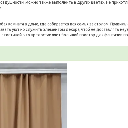
воздушности, можно также выполнить в других цветах. Не прихотли
в.
обая комната в доме, где собирается вся семья за столом. Правиль
авать уют но служить элементом декора, чтоб не доставлять неу
т с гостиной, что предоставляет большой простор для фантазии п