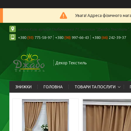
Увага! Адреса фізичного маг
місто Київ, вулиця Глибочицька 71, магазин "ДжаБо Текстиль", К
+380
(93)
775-58-97
+380
(98)
997-66-43
+380
(66)
242-39-37
Декор Текстиль
ЗНИЖКИ
ГОЛОВНА
ТОВАРИ ТА ПОСЛУГИ