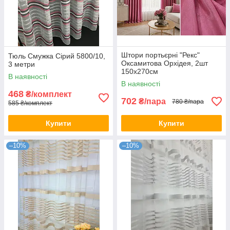
Штори портьєрні "Рекс"
Тюль Смужка Сірий 5800/10,
Оксамитова Орхідея, 2шт
3 метри
150х270см
В наявності
В наявності
468
₴/комплект
702
₴/пара
780 ₴/пара
585 ₴/комплект
Купити
Купити
–10%
–10%