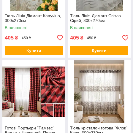
Тюль Лінія Діамант Капучіно,
Тюль Лінія Діамант Світло
300х270см
Сірий, 300х270см
В наявності
В наявності
405
405
₴
₴
450 ₴
450 ₴
Купити
Купити
Готові Портьєри "Рамзес"
Тюль крісталон готова "Флок"
Бордо + Червоний, Парча
Кава, 300х270см