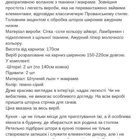
декоративною воланом з тканини і макраме. Зовнішня
простота і легкість вироби, яка не перевантажено зайвими
елементами, відповідає классичечкую Прованському стилю.
Головним акцентом є обробка шторок широким ажурним
низом.
Матеріал вироби: Сітка -соти кольору айворі, Ламбрекен і
підхоплення з щільної тканини, Ажурний гіпюр молочного
кольору.
Висота від карниза: 170см
Виріб розраховане на карниз шириною 150-220см довгою.
У комплекті:
-Шторкі: 2 шт (по 140см кожна)
Підхвати: 2 шт
Матеріал: Штучний льон + макраме
Колір: темно-сірий
Дуже красиво виглядає в інтер'єрі, надає легкості. Чи не
вибаглива, не вимагає особливого догляду. На всім виробі
пришита шторна стрічка для гачків.
Ціна вказана за весь виріб.
Кухня - це не тільки місце для приготування їжі, а й особлива
кімната в будинку, де збирається вся родина за столом.
Ретельно підібрані штори в кухню повинні не тільки
створювати затишок і служити елементом декору, але і не