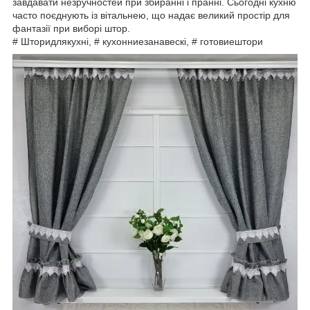
завдавати незручностей при збиранні і пранні. Сьогодні кухню
часто поєднують із вітальнею, що надає великий простір для
фантазії при виборі штор.
# Шторидлякухні, # кухонниезанавескі, # готовиештори