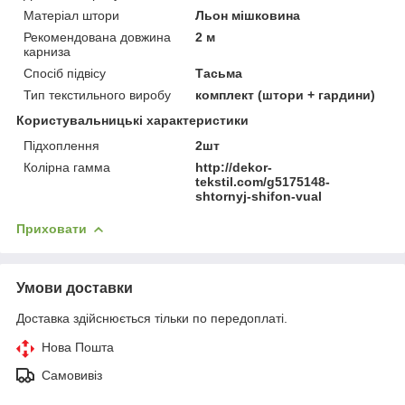
Матеріал штори
Льон мішковина
Рекомендована довжина
2 м
карниза
Спосіб підвісу
Тасьма
Тип текстильного виробу
комплект (штори + гардини)
Користувальницькі характеристики
Підхоплення
2шт
Колірна гамма
http://dekor-
tekstil.com/g5175148-
shtornyj-shifon-vual
Приховати
Умови доставки
Доставка здійснюється тільки по передоплаті.
Нова Пошта
Самовивіз