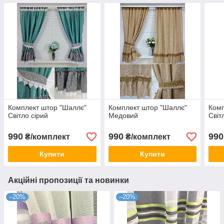
Комплект штор "Шаллє"
Комплект штор "Шаллє"
Комп
Світло сірий
Медовий
Світ
990
990
990
₴/комплект
₴/комплект
Купити
Купити
Акційні пропозиції та новинки
–20%
–20%