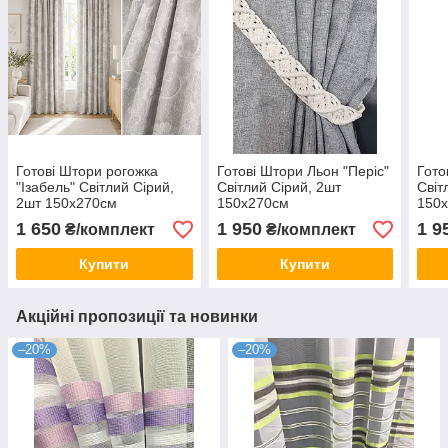
Готові Штори рогожка
Готові Штори Льон "Періс"
Гото
"Ізабель" Світлий Сірий,
Світлий Сірий, 2шт
Світ
2шт 150х270см
150х270см
150
1 650
1 950
1 9
₴/комплект
₴/комплект
Купити
Купити
Акційні пропозиції та новинки
–20%
–20%