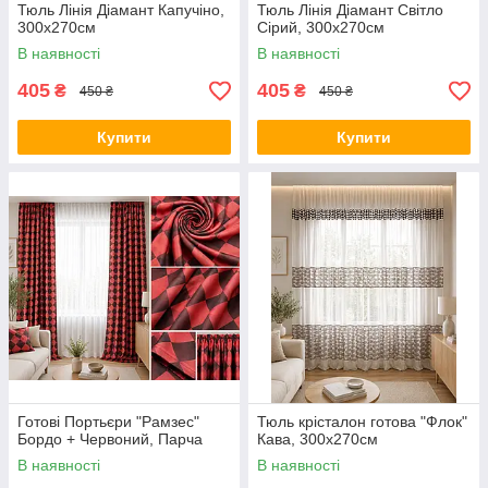
Тюль Лінія Діамант Капучіно,
Тюль Лінія Діамант Світло
300х270см
Сірий, 300х270см
В наявності
В наявності
405
405
₴
₴
450 ₴
450 ₴
Купити
Купити
Готові Портьєри "Рамзес"
Тюль крісталон готова "Флок"
Бордо + Червоний, Парча
Кава, 300х270см
В наявності
В наявності