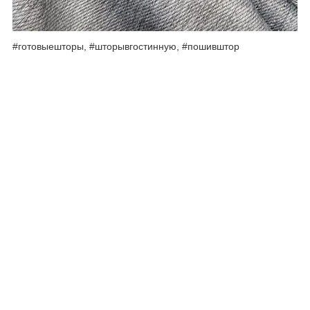
#готовыешторы, #шторывгостинную, #пошивштор