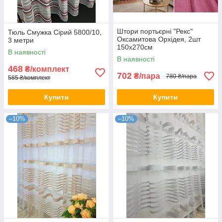
Штори портьєрні "Рекс"
Тюль Смужка Сірий 5800/10,
Оксамитова Орхідея, 2шт
3 метри
150х270см
В наявності
В наявності
468
₴/комплект
702
₴/пара
780 ₴/пара
585 ₴/комплект
Купити
Купити
–10%
–10%