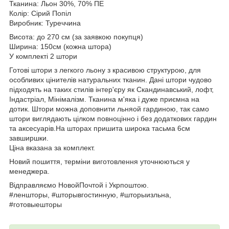
Тканина: Льон 30%, 70% ПЕ
Колір: Сірий Попіл
Виробник: Туреччина
Висота: до 270 см (за заявкою покупця)
Ширина: 150см (кожна штора)
У комплекті 2 штори
Готові штори з легкого льону з красивою структурою, для
особливих цінителів натуральних тканин. Дані штори чудово
підходять на таких стилів інтер'єру як Скандинавський, лофт,
Індастріал, Мінімалізм. Тканина м'яка і дуже приємна на
дотик. Штори можна доповнити льняой гардиною, так само
штори виглядають цілком повноцінно і без додаткових гардин
та аксесуарів.На шторах пришита широка тасьма 6см
завширшки.
Ціна вказана за комплект.
Новий пошиття, терміни виготовлення уточнюються у
менеджера.
Відправляємо НовойПочтой і Укрпоштою.
#леншторы, #шторывгостинную, #шторыизльна,
#готовыешторы