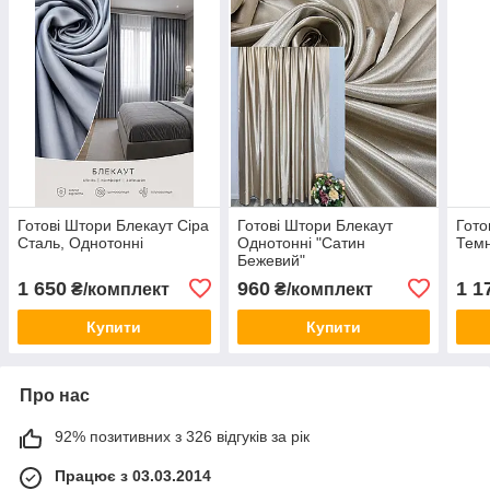
Готові Штори Блекаут Сіра
Готові Штори Блекаут
Гото
Сталь, Однотонні
Однотонні "Сатин
Темн
Бежевий"
1 650
960
1 1
₴/комплект
₴/комплект
Купити
Купити
Про нас
92% позитивних з 326 відгуків за рік
Працює з 03.03.2014