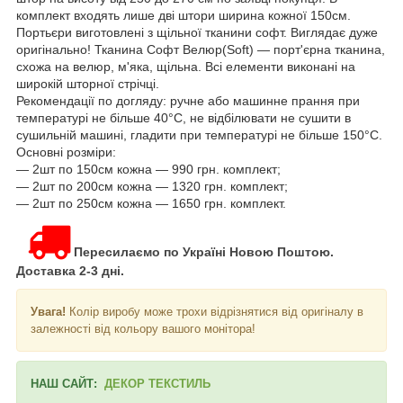
комплект входять лише дві штори ширина кожної 150см.
Портьєри виготовлені з щільної тканини софт. Виглядає дуже
оригінально! Тканина Софт Велюр(Soft) ― порт'єрна тканина,
схожа на велюр, м'яка, щільна. Всі елементи виконані на
широкій шторної стрічці.
Рекомендації по догляду: ручне або машинне прання при
температурі не більше 40°С, не відбілювати не сушити в
сушильній машині, гладити при температурі не більше 150°С.
Основні розміри:
― 2шт по 150см кожна ― 990 грн. комплект;
― 2шт по 200см кожна ― 1320 грн. комплект;
― 2шт по 250см кожна ― 1650 грн. комплект.
Пересилаємо по Україні Новою Поштою.
Доставка 2-3 дні.
Увага!
Колір виробу може трохи відрізнятися від оригіналу в
залежності від кольору вашого монітора!
НАШ САЙТ:
ДЕКОР ТЕКСТИЛЬ