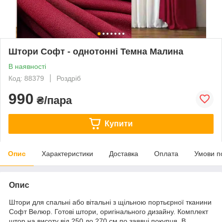
Штори Софт - однотонні Темна Малина
В наявності
Код: 88379
Роздріб
990
₴/пара
Купити
Опис
Характеристики
Доставка
Оплата
Умови п
Опис
Штори для спальні або вітальні з щільною портьєрної тканини
Софт Велюр. Готові штори, оригінального дизайну. Комплект
штор на висоту від 250 до 270 см по заявці покупця. В