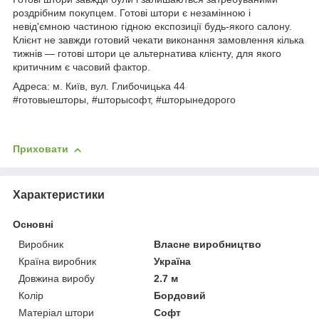
роздрібним покупцем. Готові штори є незамінною і
невід'ємною частиною гідною експозиції будь-якого салону.
Клієнт не завжди готовий чекати виконання замовлення кілька
тижнів ― готові штори це альтернатива клієнту, для якого
критичним є часовий фактор.
Адреса: м. Київ, вул. Глибочицька 44
#готовыешторы, #шторысофт, #шторынедорого
Приховати
Характеристики
Основні
Виробник
Власне виробництво
Країна виробник
Україна
Довжина виробу
2.7 м
Колір
Бордовий
Матеріал штори
Софт