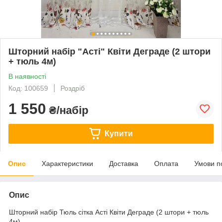
Шторний набір "Асті" Квіти Деграде (2 штори
+ тюль 4м)
В наявності
Код: 100659
Роздріб
1 550
₴/набір
Купити
Опис
Характеристики
Доставка
Оплата
Умови п
Опис
Шторний набір Тюль сітка Асті Квіти Деграде (2 штори + тюль
4м)