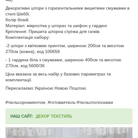
Декоративні штори з горизонтальними вишитими смужками в
стилі Шеббі.
Колір білий.
Матеріал: мікросітка у шторах та шифон у гардині
Кріплення: Пришита шторна стрічка для гачків.
Комплектація набору:
-2 штори з квітковим принтом, шириною 200см та висотою
270см (кожна), код 100658
- 1 гардина біла з смужками, шириною 400см та висотою
270см, код 5600/36
Ціна вказана за весь набір у базових параметрах та
комплектації.
Пересилаємо Україною Новою Поштою.
#тюльсорнаментом, #готоваятюль #тюльсполосками
НАШ САЙТ:
ДЕКОР ТЕКСТИЛЬ