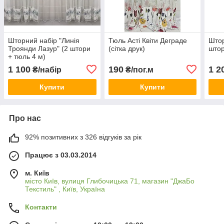
Шторний набір "Линія
Тюль Асті Квіти Деграде
Штор
Троянди Лазур" (2 штори
(сітка друк)
штор
+ тюль 4 м)
1 100
190
1 2
₴/набір
₴/пог.м
Купити
Купити
Про нас
92% позитивних з 326 відгуків за рік
Працює з 03.03.2014
м. Київ
місто Київ, вулиця Глибочицька 71, магазин "ДжаБо
Текстиль" , Київ, Україна
Контакти