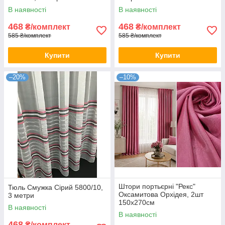
В наявності
В наявності
468
468
₴/комплект
₴/комплект
585 ₴/комплект
585 ₴/комплект
Купити
Купити
–20%
–10%
Штори портьєрні "Рекс"
Тюль Смужка Сірий 5800/10,
Оксамитова Орхідея, 2шт
3 метри
150х270см
В наявності
В наявності
468
₴/комплект