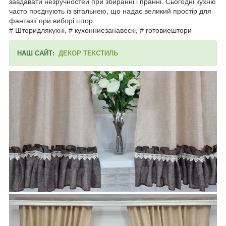
завдавати незручностей при збиранні і пранні. Сьогодні кухню
часто поєднують із вітальнею, що надає великий простір для
фантазії при виборі штор.
# Шторидлякухні, # кухонниезанавескі, # готовиештори
НАШ САЙТ:
ДЕКОР ТЕКСТИЛЬ