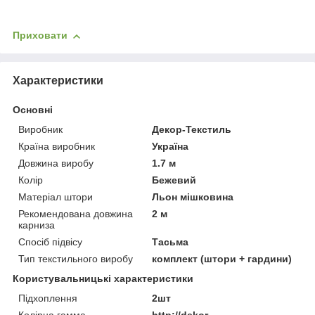
Приховати
Характеристики
Основні
Виробник
Декор-Текстиль
Країна виробник
Україна
Довжина виробу
1.7 м
Колір
Бежевий
Матеріал штори
Льон мішковина
Рекомендована довжина
2 м
карниза
Спосіб підвісу
Тасьма
Тип текстильного виробу
комплект (штори + гардини)
Користувальницькі характеристики
Підхоплення
2шт