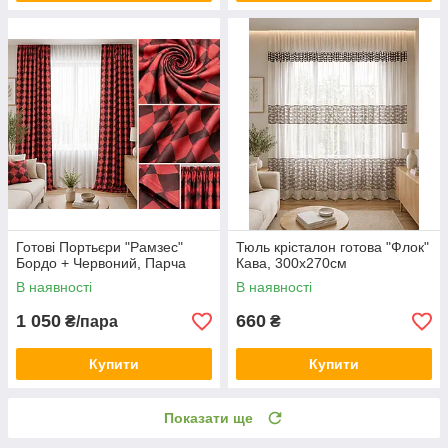
Готові Портьєри "Рамзес"
Тюль крісталон готова "Флок"
Бордо + Червоний, Парча
Кава, 300х270см
В наявності
В наявності
1 050
660
₴/пара
₴
Купити
Купити
Показати ще