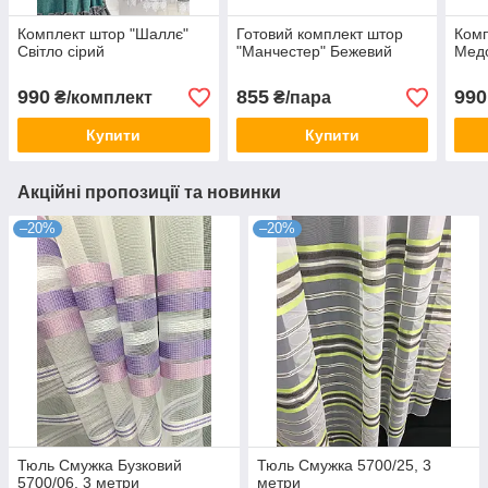
Комплект штор "Шаллє"
Готовий комплект штор
Комп
Світло сірий
"Манчестер" Бежевий
Мед
990
855
990
₴/комплект
₴/пара
Купити
Купити
Акційні пропозиції та новинки
–20%
–20%
Тюль Смужка Бузковий
Тюль Смужка 5700/25, 3
5700/06, 3 метри
метри