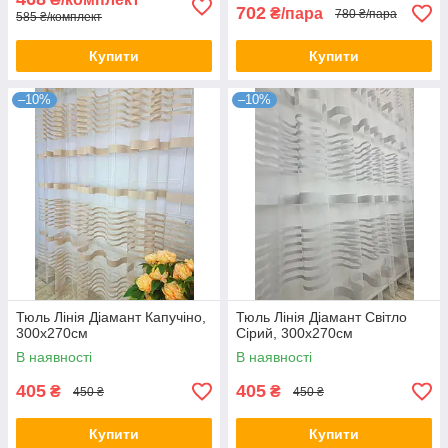
702
₴/пара
780 ₴/пара
585 ₴/комплект
Купити
Купити
–10%
–10%
Тюль Лінія Діамант Капучіно,
Тюль Лінія Діамант Світло
300х270см
Сірий, 300х270см
В наявності
В наявності
405
405
₴
₴
450 ₴
450 ₴
Купити
Купити