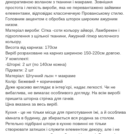
декоративною воланом з тканини і макраме. Зовнішня
простота і легкість вироби, яка не перевантажено зайвими
елементами, відповідає классичечкую Прованському стилю.
Головним акцентом є обробка шторок широким ажурним
низом.
Матеріал вироби: Сітка -соти кольору айворі, Ламбрекен і
підхоплення з щільної тканини, Ажурний гіпюр молочного
кольору.
Висота від карниза: 170см
Виріб розраховане на карниз шириною 150-220см довгою.
У комплекті:
-Шторкі: 2 шт (по 140см кожна)
Підхвати: 2 шт
Матеріал: Штучний льон + макраме
Колір: Бежевий + коричневий
Дуже красиво виглядає в інтер'єрі, надає легкості. Чи не
вибаглива, не вимагає особливого догляду. На всім виробі
пришита шторна стрічка для гачків.
Ціна вказана за весь виріб.
Кухня - це не тільки місце для приготування їжі, а й особлива
кімната в будинку, де збирається вся родина за столом.
Ретельно підібрані штори в кухню повинні не тільки
створювати затишок і служити елементом декору, але і не