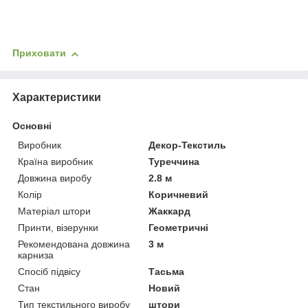
Приховати
Характеристики
Основні
Виробник
Декор-Текстиль
Країна виробник
Туреччина
Довжина виробу
2.8 м
Колір
Коричневий
Матеріал штори
Жаккард
Принти, візерунки
Геометричні
Рекомендована довжина
3 м
карниза
Спосіб підвісу
Тасьма
Стан
Новий
Тип текстильного виробу
штори