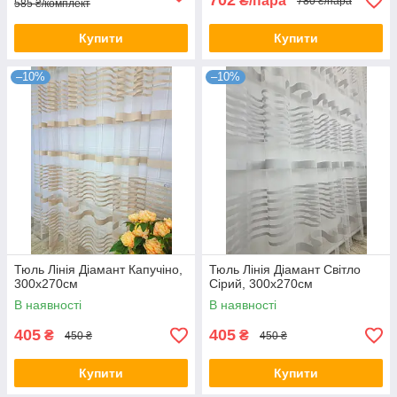
702
₴/пара
780 ₴/пара
585 ₴/комплект
Купити
Купити
–10%
–10%
Тюль Лінія Діамант Капучіно,
Тюль Лінія Діамант Світло
300х270см
Сірий, 300х270см
В наявності
В наявності
405
405
₴
₴
450 ₴
450 ₴
Купити
Купити