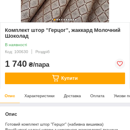
Комплект штор "Герцог", жаккард Молочний
Шоколад
В наявності
Код: 100630
Роздріб
1 740
₴/пара
Купити
Опис
Характеристики
Доставка
Оплата
Умови п
Опис
Готовий комплект штор "Герцог" (набивна вишивка)
Вашій увазі надані штори з шикарною жаккардової тканини