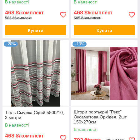
В наявності
В наявності
468
468
₴/комплект
₴/комплект
585 ₴/комплект
585 ₴/комплект
Купити
Купити
–20%
–10%
Штори портьєрні "Рекс"
Тюль Смужка Сірий 5800/10,
Оксамитова Орхідея, 2шт
3 метри
150х270см
В наявності
В наявності
468
₴/комплект