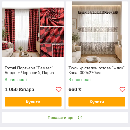
Готові Портьєри "Рамзес"
Тюль крісталон готова "Флок"
Бордо + Червоний, Парча
Кава, 300х270см
В наявності
В наявності
1 050
660
₴/пара
₴
Купити
Купити
Показати ще