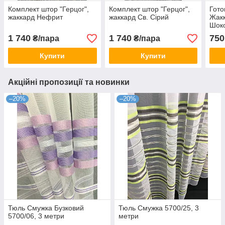
Комплект штор "Герцог",
Комплект штор "Герцог",
Гото
жаккард Нефрит
жаккард Св. Сірий
Жакк
Шок
1 740
1 740
750
₴/пара
₴/пара
Купити
Купити
Акційні пропозиції та новинки
–20%
–20%
Тюль Смужка Бузковий
Тюль Смужка 5700/25, 3
5700/06, 3 метри
метри