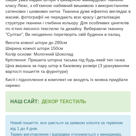
класу Люкс, з об'ємною набивний вишивкою з використанням
сатинових і шовкових ниток. Тканина дуже ефектно виглядає в
масиві, фотографії не передають всю красу і деталізацію
структури тканини і глибини кольору. Для особливих цінителів
по істині якісного текстилю та дизайну. Вибираючи тканину
"Султан", Ви неодмінно перетворіть свій будинок в палац.
Висота кожної штори до 280см
Ширина кожної штори 150см
Колір основи: Молочний Шоколад
Кріплення: Пришита шторна тасьма під будь-який тип гачка.
Ціна вказана за пару штор в базовому розмірі (З урахуванням
вартості пошиття та фурнітури)
Кисті і підхоплення в комплект не входять їх можна придбати
окремо.
НАШ САЙТ:
ДЕКОР ТЕКСТИЛЬ
Новий пошиття, все шиється за заявкою клієнта за терміном
від 1 до 4 днів.
Термін виготовлення і відправки уточнюються у менеджера.