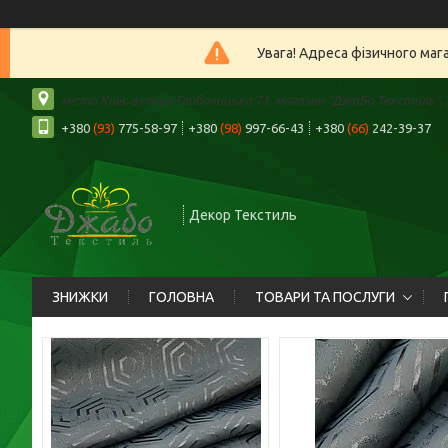
Увага! Адреса фізичного маг
місто Київ, вулиця Глибочицька 71, магазин "ДжаБо Текстиль", К
+380
(93)
775-58-97
+380
(98)
997-66-43
+380
(66)
242-39-37
Декор Текстиль
ЗНИЖКИ
ГОЛОВНА
ТОВАРИ ТА ПОСЛУГИ