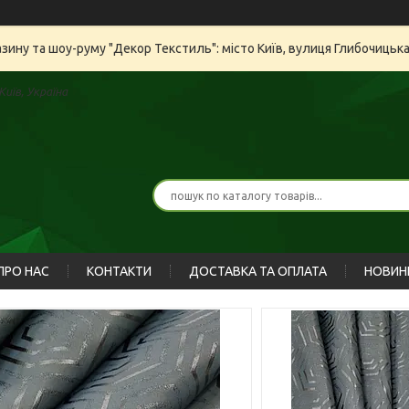
азину та шоу-руму "Декор Текстиль": місто Київ, вулиця Глибочицьк
иїв, Україна
ПРО НАС
КОНТАКТИ
ДОСТАВКА ТА ОПЛАТА
НОВИН