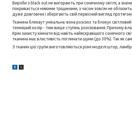
Вироби з black out не вигорають при сонячному світлі, а значи
покривається ніякими тріщинами, з часом зовсім не облазить
дуже довговічні і зберігають свій первісний вигляд протягом
Тканина блекаут унікальна: вона розсіює та блокує світловий
темніший колір - тим вище ступінь розсіювання. Причому власт
Крім захисту кімнати від навіть найяскравішого сонячного сві
тканина має властивість поглинати шуми (до 30%). Так як сам
З тканин цієї групи виготовляються різні моделі штор, ламб