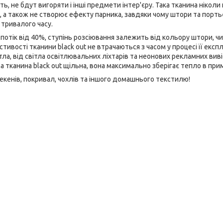
ть, не бдут вигоряти і інші предмети інтер'єру. Така тканина ніколи
, а також не створює ефекту парника, завдяки чому штори та портьє
 тривалого часу.
 потік від 40%, ступінь розсіювання залежить від кольору штори, ч
ивості тканини black out не втрачаються з часом у процесі її експл
тла, від світла освітлювальних ліхтарів та неонових рекламних виві
а тканина black out щільна, вона максимально зберігає тепло в при
рекенів, покривал, чохлів та іншого домашнього текстилю!