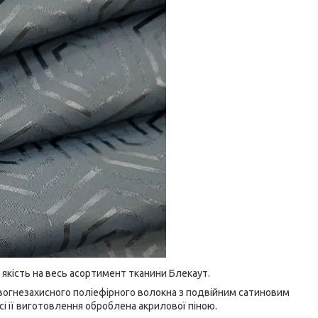
у якість на весь асортимент тканини Блекаут.
вогнезахисного поліефірного волокна з подвійним сатиновим
і її виготовлення оброблена акрилової піною.