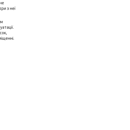
 не
ри з неї
им
уатації.
сок,
міщенні.