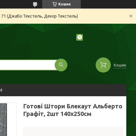
Кошик
а 71 (ДжаБо Текстиль, Декор Текстиль)
Кошик
И
Готові Штори Блекаут Альберто
Графіт, 2шт 140х250см