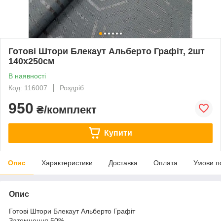
Готові Штори Блекаут Альберто Графіт, 2шт
140х250см
В наявності
Код: 116007
Роздріб
950
₴/комплект
Купити
Опис
Характеристики
Доставка
Оплата
Умови п
Опис
Готові Штори Блекаут Альберто Графіт
Затемнення 50%