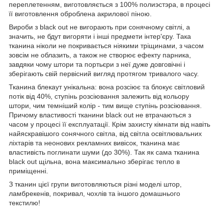
переплетенням, виготовляється з 100% полиэстэра, в процесі
її виготовлення оброблена акрилової піною.
Вироби з black out не вигорають при сонячному світлі, а
значить, не бдут вигоряти і інші предмети інтер'єру. Така
тканина ніколи не покривається ніякими тріщинами, з часом
зовсім не облазить, а також не створює ефекту парника,
завдяки чому штори та портьєри з неї дуже довговічні і
зберігають свій первісний вигляд протягом тривалого часу.
Тканина блекаут унікальна: вона розсіює та блокує світловий
потік від 40%, ступінь розсіювання залежить від кольору
штори, чим темніший колір - тим вище ступінь розсіювання.
Причому властивості тканини black out не втрачаються з
часом у процесі її експлуатації. Крім захисту кімнати від навіть
найяскравішого сонячного світла, від світла освітлювальних
ліхтарів та неонових рекламних вивісок, тканина має
властивість поглинати шуми (до 30%). Так як сама тканина
black out щільна, вона максимально зберігає тепло в
приміщенні.
З тканин цієї групи виготовляються різні моделі штор,
ламбрекенів, покривал, чохлів та іншого домашнього
текстилю!