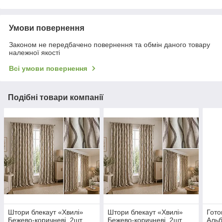
Умови повернення
Законом не передбачено повернення та обмін даного товару
належної якості
Всі умови повернення
Подібні товари компанії
Штори блекаут «Хвилі»
Штори блекаут «Хвилі»
Гото
Бежево-коричневі, 2шт
Бежево-коричневі, 2шт
Альб