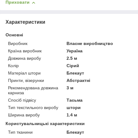
Приховати
Характеристики
Основні
Виробник
Власне виробництво
Країна виробник
Україна
Довжина виробу
2.5 м
Колір
Сірий
Матеріал штори
Блекаут
Принти, візерунки
Абстрактні
Рекомендована довжина
3 м
карниза
Спосіб підвісу
Тасьма
Тип текстильного виробу
штори
Ширина виробу
1.4 м
Користувальницькі характеристики
Тип тканини
Блекаут