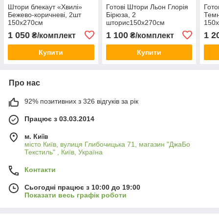
Штори блекаут «Хвилі»
Готові Штори Льон Глорія
Гото
Бежево-коричневі, 2шт
Бірюза, 2
Темн
150х270см
шторис150х270см
150
1 050
1 100
1 2
₴/комплект
₴/комплект
Купити
Купити
Про нас
92% позитивних з 326 відгуків за рік
Працює з 03.03.2014
м. Київ
місто Київ, вулиця Глибочицька 71, магазин "ДжаБо
Текстиль" , Київ, Україна
Контакти
Сьогодні працює з 10:00 до 19:00
Показати весь графік роботи