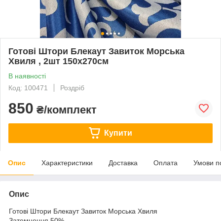
Готові Штори Блекаут Завиток Морська
Хвиля , 2шт 150х270см
В наявності
Код: 100471
Роздріб
850
₴/комплект
Купити
Опис
Характеристики
Доставка
Оплата
Умови п
Опис
Готові Штори Блекаут Завиток Морська Хвиля
Затемнення 50%