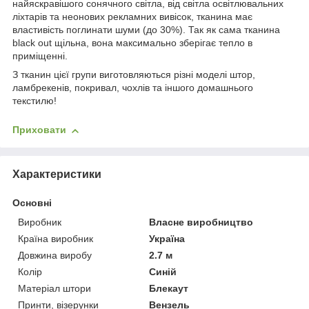
найяскравішого сонячного світла, від світла освітлювальних
ліхтарів та неонових рекламних вивісок, тканина має
властивість поглинати шуми (до 30%). Так як сама тканина
black out щільна, вона максимально зберігає тепло в
приміщенні.
З тканин цієї групи виготовляються різні моделі штор,
ламбрекенів, покривал, чохлів та іншого домашнього
текстилю!
Приховати
Характеристики
Основні
Виробник
Власне виробництво
Країна виробник
Україна
Довжина виробу
2.7 м
Колір
Синій
Матеріал штори
Блекаут
Принти, візерунки
Вензель