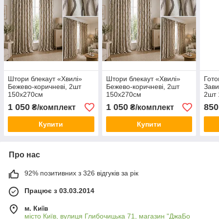
Штори блекаут «Хвилі»
Штори блекаут «Хвилі»
Гото
Бежево-коричневі, 2шт
Бежево-коричневі, 2шт
Зави
150х270см
150х270см
2шт
1 050
1 050
850
₴/комплект
₴/комплект
Купити
Купити
Про нас
92% позитивних з 326 відгуків за рік
Працює з 03.03.2014
м. Київ
місто Київ, вулиця Глибочицька 71, магазин "ДжаБо