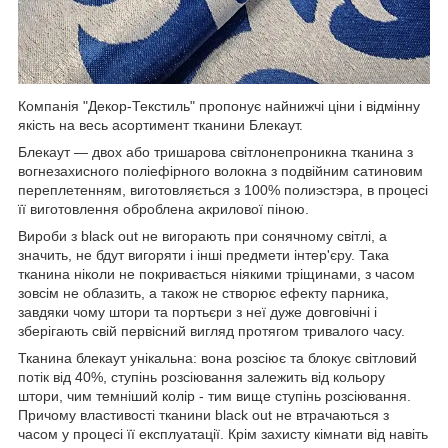
Компанія "Декор-Текстиль" пропонує найнижчі ціни і відмінну
якість на весь асортимент тканини Блекаут.
Блекаут — двох або тришарова світлонепроникна тканина з
вогнезахисного поліефірного волокна з подвійним сатиновим
переплетенням, виготовляється з 100% полиэстэра, в процесі
її виготовлення оброблена акрилової піною.
Вироби з black out не вигорають при сонячному світлі, а
значить, не бдут вигоряти і інші предмети інтер'єру. Така
тканина ніколи не покривається ніякими тріщинами, з часом
зовсім не облазить, а також не створює ефекту парника,
завдяки чому штори та портьєри з неї дуже довговічні і
зберігають свій первісний вигляд протягом тривалого часу.
Тканина блекаут унікальна: вона розсіює та блокує світловий
потік від 40%, ступінь розсіювання залежить від кольору
штори, чим темніший колір - тим вище ступінь розсіювання.
Причому властивості тканини black out не втрачаються з
часом у процесі її експлуатації. Крім захисту кімнати від навіть