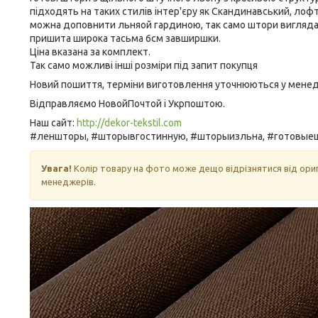
підходять на таких стилів інтер'єру як Скандинавський, лофт
можна доповнити льняой гардиною, так само штори виглядаю
пришита широка тасьма 6см завширшки.
Ціна вказана за комплект.
Так само можливі інші розміри під запит покупця
Новий пошиття, терміни виготовлення уточнюються у мене
Відправляємо НовойПочтой і Укрпоштою.
Наш сайт:
http://dekor-tekstil.com
#леншторы, #шторывгостинную, #шторыизльна, #готовые
Увага!
Колір товару на фото може дещо відрізнятися від ори
менеджерів.