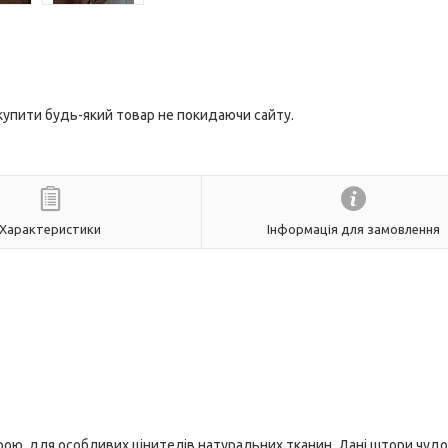
 купити будь-який товар не покидаючи сайту.
Характеристики
Інформація для замовлення
рою, для особливих цінителів натуральних тканин. Дані штори чуд