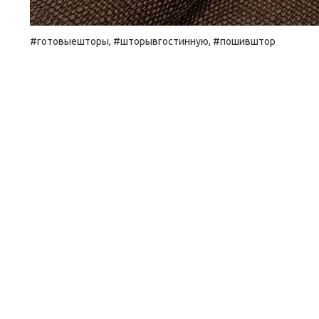
#готовыешторы, #шторывгостинную, #пошивштор