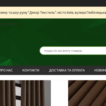
азину та шоу-руму "Декор Текстиль": місто Київ, вулиця Глибочицьк
иїв, Україна
ПРО НАС
КОНТАКТИ
ДОСТАВКА ТА ОПЛАТА
НОВИН