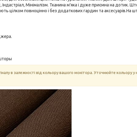
, Індастріал, Мінімалізм. Тканина м'яка і дуже приємна на дотик. Ш
ть цілком повноцінно і без додаткових гардин та аксесуарів.На ш
джера.
шторы
гіналу в залежності від кольору вашого монітора. Уточнюйте кольору у