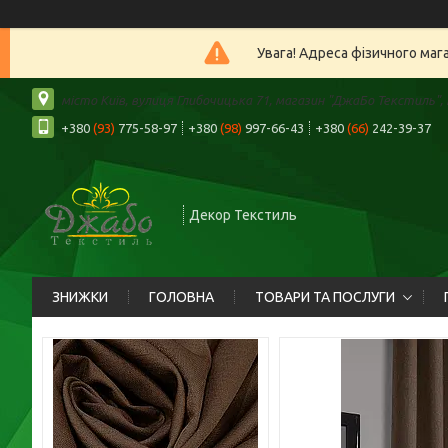
Увага! Адреса фізичного маг
місто Київ, вулиця Глибочицька 71, магазин "ДжаБо Текстиль", К
+380
(93)
775-58-97
+380
(98)
997-66-43
+380
(66)
242-39-37
Декор Текстиль
ЗНИЖКИ
ГОЛОВНА
ТОВАРИ ТА ПОСЛУГИ