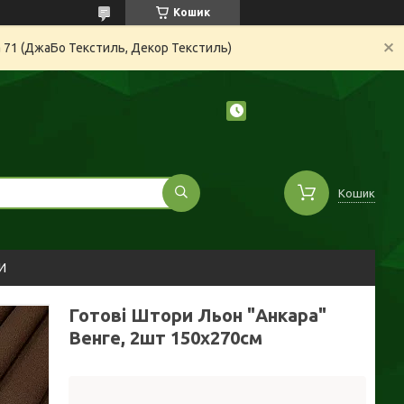
Кошик
а 71 (ДжаБо Текстиль, Декор Текстиль)
Кошик
И
Готові Штори Льон "Анкара"
Венге, 2шт 150х270см