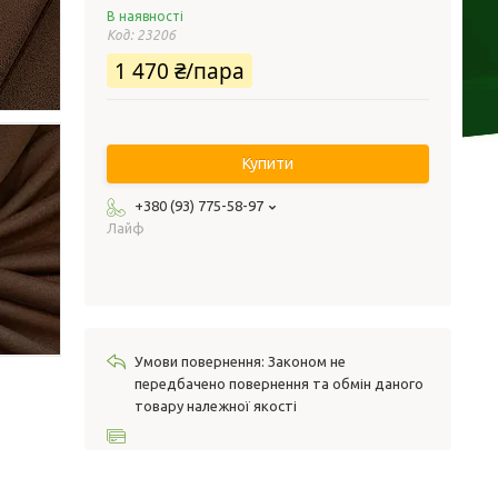
В наявності
Код:
23206
1 470 ₴/пара
Купити
+380 (93) 775-58-97
Лайф
Законом не
передбачено повернення та обмін даного
товару належної якості