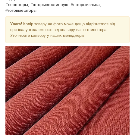
#леншторы, #шторывгостинную, #шторыизльна,
#готовыешторы
Увага!
Колір товару на фото може дещо відрізнятися від
оригіналу в залежності від кольору вашого монітора.
Уточнюйте кольору у наших менеджерів.