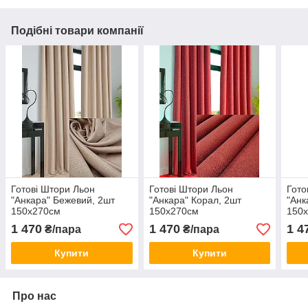
Подібні товари компанії
Готові Штори Льон
Готові Штори Льон
Гото
"Анкара" Бежевий, 2шт
"Анкара" Корал, 2шт
"Анк
150х270см
150х270см
150
1 470
1 470
1 4
₴/пара
₴/пара
Купити
Купити
Про нас