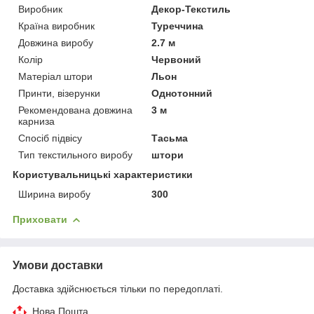
Виробник
Декор-Текстиль
Країна виробник
Туреччина
Довжина виробу
2.7 м
Колір
Червоний
Матеріал штори
Льон
Принти, візерунки
Однотонний
Рекомендована довжина
3 м
карниза
Спосіб підвісу
Тасьма
Тип текстильного виробу
штори
Користувальницькі характеристики
Ширина виробу
300
Приховати
Умови доставки
Доставка здійснюється тільки по передоплаті.
Нова Пошта