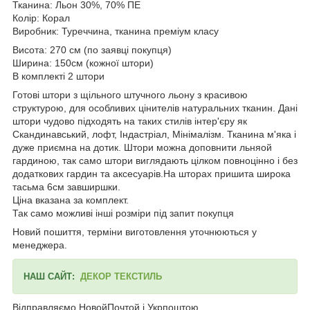
Тканина: Льон 30%, 70% ПЕ
Колір: Корал
Виробник: Туреччина, тканина преміум класу
Висота: 270 см (по заявці покупця)
Ширина: 150см (кожної штори)
В комплекті 2 штори
Готові штори з щільного штучного льону з красивою
структурою, для особливих цінителів натуральних тканин. Дані
штори чудово підходять на таких стилів інтер'єру як
Скандинавський, лофт, Індастріал, Мінімалізм. Тканина м'яка і
дуже приємна на дотик. Штори можна доповнити льняой
гардиною, так само штори виглядають цілком повноцінно і без
додаткових гардин та аксесуарів.На шторах пришита широка
тасьма 6см завширшки.
Ціна вказана за комплект.
Так само можливі інші розміри під запит покупця
Новий пошиття, терміни виготовлення уточнюються у
менеджера.
НАШ САЙТ:
ДЕКОР ТЕКСТИЛЬ
Відправляємо НовойПочтой і Укрпоштою.