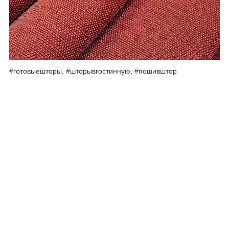
#готовыешторы, #шторывгостинную, #пошивштор