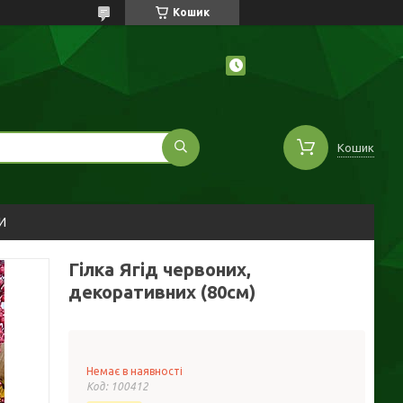
Кошик
Кошик
И
Гілка Ягід червоних,
декоративних (80см)
Немає в наявності
Код:
100412