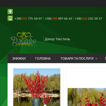
місто Київ, вулиця Глибочицька 71, магазин "ДжаБо Текстиль", К
+380
(93)
775-58-97
+380
(98)
997-66-43
+380
(66)
242-39-37
Декор Текстиль
ЗНИЖКИ
ГОЛОВНА
ТОВАРИ ТА ПОСЛУГИ