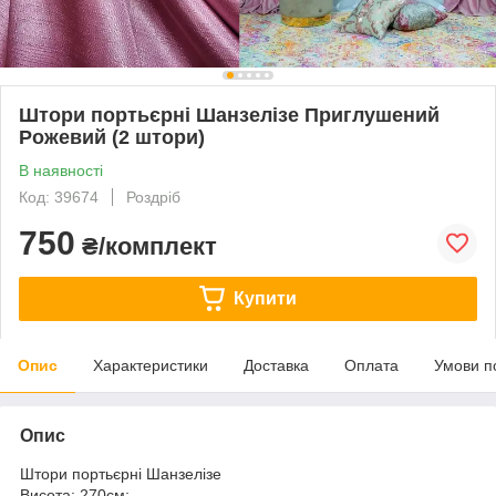
Штори портьєрні Шанзелізе Приглушений
Рожевий (2 штори)
В наявності
Код: 39674
Роздріб
750
₴/комплект
Купити
Опис
Характеристики
Доставка
Оплата
Умови п
Опис
Штори портьєрні Шанзелізе
Висота: 270см;