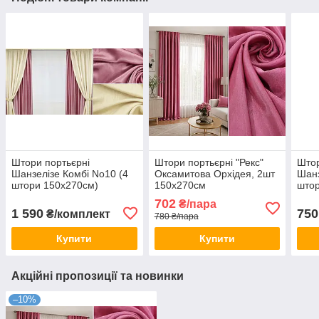
Штори портьєрні
Штори портьєрні "Рекс"
Штор
Шанзелізе Комбі No10 (4
Оксамитова Орхідея, 2шт
Шанз
штори 150х270см)
150х270см
штор
702
₴/пара
1 590
750
₴/комплект
780 ₴/пара
Купити
Купити
Акційні пропозиції та новинки
–10%