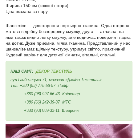
Ширина 150 см (кожної штори)
Ціна вказана за пару.
Шанзелізе — двостороння портьєрна тканина. Одна сторона
матова в дрібну безперервну смужку, друга — атласна, на
якій також видно легку смужку, але водночас поверхня гладка
на дотик. Дуже приємна, м'яка тканина. Представлений у нас
шанзелізе має щільну текстуру, утримує світло, практичний.
Чудовий варіант для дитячої кімнати, вітальні, спальні.
НАШ САЙТ:
ДЕКОР ТЕКСТИЛЬ
вул.Глибочицька 71, магазин «ДжаБо Текстиль»
Тел:
+380 (93) 775-58-97
Лайф
+380 (98) 997-66-43
Київстар
+380 (66) 242-39-37
МТС
+380 (93) 889-33-11 Шеврони