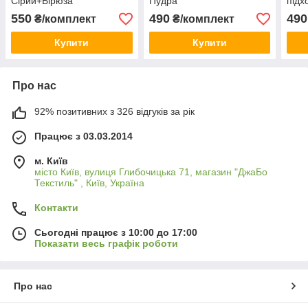
Сірий+Бірюза
Пудра
підх
550
490
490
₴/комплект
₴/комплект
Купити
Купити
Про нас
92% позитивних з 326 відгуків за рік
Працює з 03.03.2014
м. Київ
місто Київ, вулиця Глибочицька 71, магазин "ДжаБо
Текстиль" , Київ, Україна
Контакти
Сьогодні працює з 10:00 до 17:00
Показати весь графік роботи
Про нас