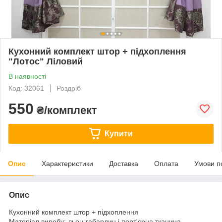
Кухонний комплект штор + підхоплення
"Лотос" Ліловий
В наявності
Код: 32061
Роздріб
550
₴/комплект
Купити
Опис
Характеристики
Доставка
Оплата
Умови п
Опис
Кухонний комплект штор + підхоплення
Матеріал виробу: льон-габардин і порт'єрна тканина