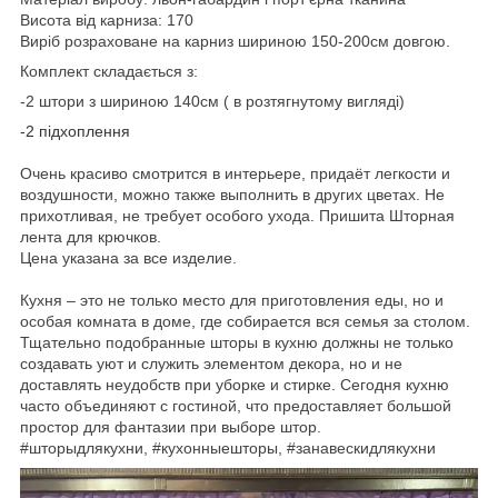
Висота від карниза: 170
Виріб розраховане на карниз шириною 150-200см довгою.
Комплект складається з:
-2 штори з шириною 140см
( в розтягнутому вигляді)
-2 підхоплення
Очень красиво смотрится в интерьере, придаёт легкости и
воздушности, можно также выполнить в других цветах. Не
прихотливая, не требует особого ухода. Пришита Шторная
лента для крючков.
Цена указана за все изделие
.
Кухня – это не только место для приготовления еды, но и
особая комната в доме, где собирается вся семья за столом.
Тщательно подобранные шторы в кухню должны не только
создавать уют и служить элементом декора, но и не
доставлять неудобств при уборке и стирке. Сегодня кухню
часто объединяют с гостиной, что предоставляет большой
простор для фантазии при выборе штор.
#шторыдлякухни, #кухонныешторы, #занавескидлякухни