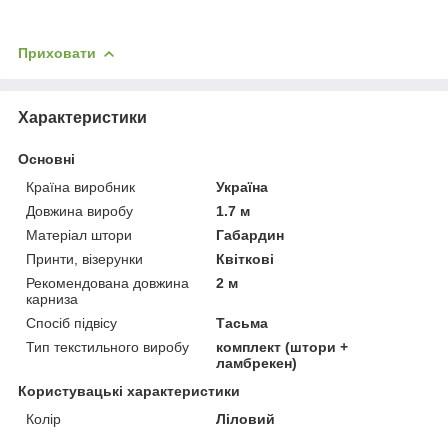
Приховати
Характеристики
Основні
Країна виробник
Україна
Довжина виробу
1.7 м
Матеріал штори
Габардин
Принти, візерунки
Квіткові
Рекомендована довжина
2 м
карниза
Спосіб підвісу
Тасьма
Тип текстильного виробу
комплект (штори +
ламбрекен)
Користувацькi характеристики
Колір
Ліловий