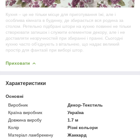
Кухня – це не тільки місце для приготування їжі, але і
особлива кімната в будинку, де збирається вся родина за
столом. Ретельно підібрані штори на кухню повинні не тільки
створювати затишок і служити елементом декору, але і не
доставляти незручностей при збиранні і пранні. Сьогодні
кухню часто об'єднують з вітальнею, що надає великий
простір для фантазії при виборі штор.
Приховати
Характеристики
Основні
Виробник
Декор-Текстиль
Країна виробник
Україна
Довжина виробу
1.7 м
Колір
Різні кольори
Матеріал ламбрекену
Жаккард