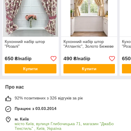
Кухонний набір штор
Кухонний набір штор
Кухо
"Розалі"
"Атлантіс", Золото Бежеве
"Роз
650
490
650
₴/набір
₴/набір
Купити
Купити
Про нас
92% позитивних з 326 відгуків за рік
Працює з 03.03.2014
м. Київ
місто Київ, вулиця Глибочицька 71, магазин "ДжаБо
Текстиль" , Київ, Україна