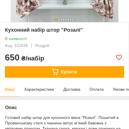
Кухонний набір штор "Розалі"
В наявності
Код: 32263К
Роздріб
650
₴/набір
Купити
Опис
Характеристики
Доставка
Оплата
Умови п
Опис
Готовий набір штор для кухонного вікна "Розалі". Пошитий в
Прованському стилі з тканини імітує м'який бавовна з
квітковим принтом. Тканина гарна, мягкаи і дуже приємна на