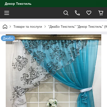
Декор Текстиль
Товари та послуги
"ДжаБо Текстиль" "Декор Текстиль" (К
ДжаБо