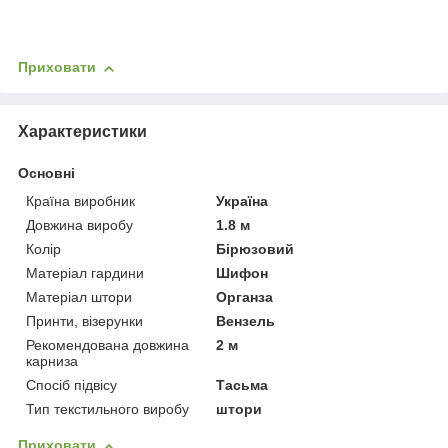
Приховати
Характеристики
Основні
Країна виробник
Україна
Довжина виробу
1.8 м
Колір
Бірюзовий
Матеріал гардини
Шифон
Матеріал штори
Органза
Принти, візерунки
Вензель
Рекомендована довжина
2 м
карниза
Спосіб підвісу
Тасьма
Тип текстильного виробу
штори
Приховати