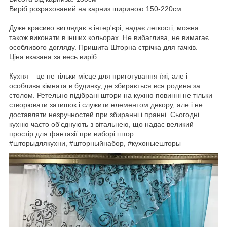
Виріб розрахований на карниз шириною 150-220см.
Дуже красиво виглядає в інтер'єрі, надає легкості, можна
також виконати в інших кольорах. Не вибаглива, не вимагає
особливого догляду. Пришита Шторна стрічка для гачків.
Ціна вказана за весь виріб
.
Кухня – це не тільки місце для приготування їжі, але і
особлива кімната в будинку, де збирається вся родина за
столом. Ретельно підібрані штори на кухню повинні не тільки
створювати затишок і служити елементом декору, але і не
доставляти незручностей при збиранні і пранні. Сьогодні
кухню часто об'єднують з вітальнею, що надає великий
простір для фантазії при виборі штор.
#шторыдлякухни, #шторныйнабор, #кухоныешторы