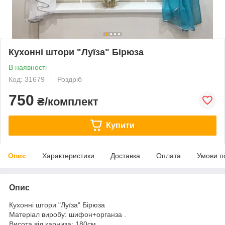
Кухонні штори "Луїза" Бірюза
В наявності
Код: 31679
Роздріб
750
₴/комплект
Купити
Опис
Характеристики
Доставка
Оплата
Умови п
Опис
Кухонні штори "Луїза" Бірюза
Матеріал виробу: шифон+органза .
Висота від карниза: 180см