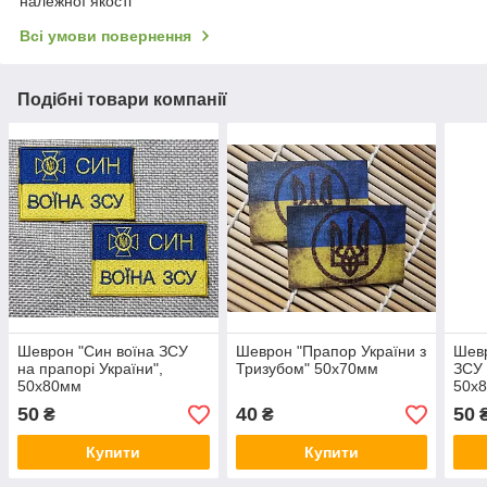
належної якості
Всі умови повернення
Подібні товари компанії
Шеврон "Син воїна ЗСУ
Шеврон "Прапор України з
Шевр
на прапорі України",
Тризубом" 50х70мм
ЗСУ 
50х80мм
50х
50
40
50
₴
₴
Купити
Купити