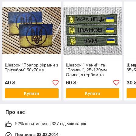
Шеврон "Прапор України з
Шеврон "Іменні" та
Шевр
Тризубом" 50х70мм
"Позивні", 25х130мм
35х
Олива, з гербом та
прапором України
40
60
30
₴
₴
Купити
Купити
Про нас
92% позитивних з 327 відгуків за рік
Працює з 03.03.2014