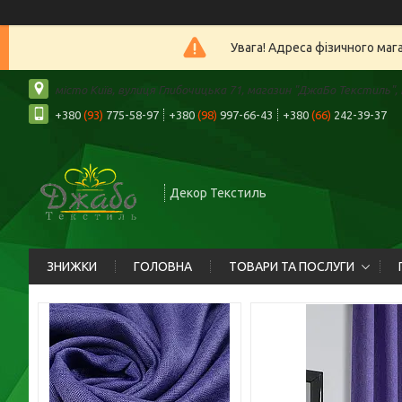
Увага! Адреса фізичного маг
місто Київ, вулиця Глибочицька 71, магазин "ДжаБо Текстиль", К
+380
(93)
775-58-97
+380
(98)
997-66-43
+380
(66)
242-39-37
Декор Текстиль
ЗНИЖКИ
ГОЛОВНА
ТОВАРИ ТА ПОСЛУГИ