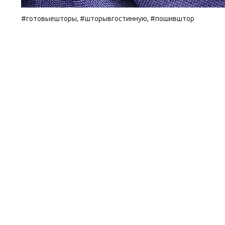
#готовыешторы, #шторывгостинную, #пошивштор