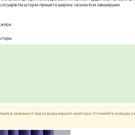
аксесуарів.На шторах пришита широка тасьма 6см завширшки.
джера.
шторы
гіналу в залежності від кольору вашого монітора. Уточнюйте кольору у