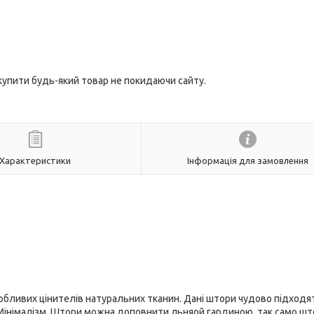
 купити будь-який товар не покидаючи сайту.
Характеристики
Інформація для замовлення
собливих цінителів натуральних тканин. Дані штори чудово підходя
л, Мінімалізм. Штори можна доповнити льняой гардиною, так само ш