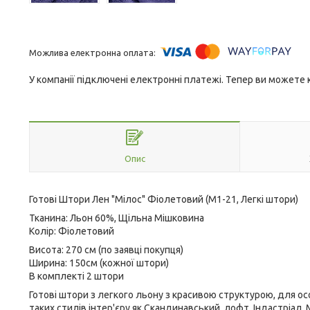
У компанії підключені електронні платежі. Тепер ви можете
Опис
Готові Штори Лен "Мілос" Фіолетовий (М1-21, Легкі штори)
Тканина: Льон 60%, Щільна Мішковина
Колір: Фіолетовий
Висота: 270 см (по заявці покупця)
Ширина: 150см (кожної штори)
В комплекті 2 штори
Готові штори з легкого льону з красивою структурою, для о
таких стилів інтер'єру як Скандинавський, лофт, Індастріа