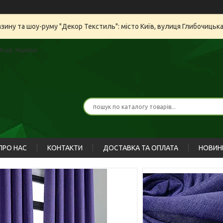
азину та шоу-руму "Декор Текстиль": місто Київ, вулиця Глибочицьк
иїв, Україна
ПРО НАС
КОНТАКТИ
ДОСТАВКА ТА ОПЛАТА
НОВИН