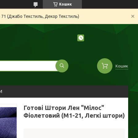
Кошик
а 71 (ДжаБо Текстиль, Декор Текстиль)
Кошик
И
Готові Штори Лен "Мілос"
Фіолетовий (М1-21, Легкі штори)