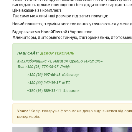
виглядають цілком повноцінно і без додаткових гардин та 
Ціна вказана за комплект.
Так само можливі інші розміри під запит покупця:
Новий пошиття, терміни виготовлення уточнюються у мене
Відправляємо НовойПочтой і Укрпоштою.
#леншторы, #шторывгостинную, #шторыизльна, #готовые
НАШ САЙТ:
ДЕКОР ТЕКСТИЛЬ
вул.Глибочицька 71, магазин «ДжаБо Текстиль»
Тел:
+380 (93) 775-58-97
Лайф
+380 (98) 997-66-43
Київстар
+380 (66) 242-39-37
МТС
+380 (93) 889-33-11 Шеврони
Увага!
Колір товару на фото може дещо відрізнятися від ори
менеджерів.