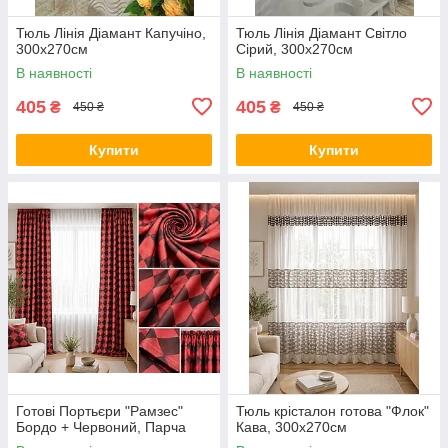
Тюль Лінія Діамант Капучіно,
Тюль Лінія Діамант Світло
300х270см
Сірий, 300х270см
В наявності
В наявності
405
405
₴
₴
450 ₴
450 ₴
Купити
Купити
Готові Портьєри "Рамзес"
Тюль крісталон готова "Флок"
Бордо + Червоний, Парча
Кава, 300х270см