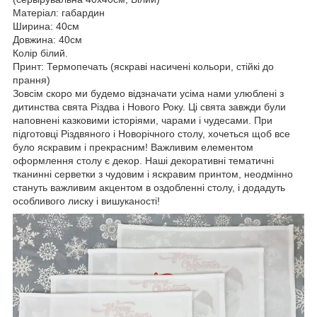
Матеріал: габардин
Ширина: 40см
Довжина: 40см
Колір білий.
Принт: Термопечать (яскраві насичені кольори, стійкі до
прання)
Зовсім скоро ми будемо відзначати усіма нами улюблені з
дитинства свята Різдва і Нового Року. Ці свята завжди були
наповнені казковими історіями, чарами і чудесами. При
підготовці Різдвяного і Новорічного столу, хочеться щоб все
було яскравим і прекрасним! Важливим елементом
оформлення столу є декор. Наші декоративні тематичні
тканинні серветки з чудовим і яскравим принтом, неодмінно
стануть важливим акцентом в оздобленні столу, і додадуть
особливого лиску і вишуканості!