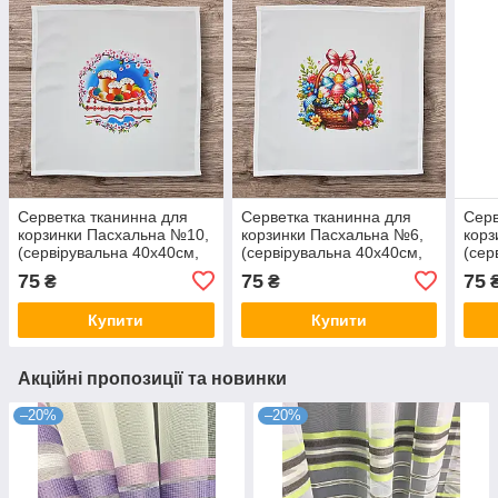
Серветка тканинна для
Серветка тканинна для
Серв
корзинки Пасхальна №10,
корзинки Пасхальна №6,
корз
(сервірувальна 40х40см,
(сервірувальна 40х40см,
(сер
Білий)
Білий)
Біли
75
75
75
₴
₴
Купити
Купити
Акційні пропозиції та новинки
–20%
–20%