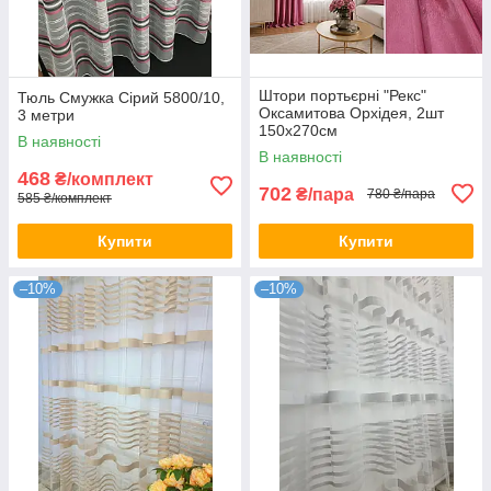
Штори портьєрні "Рекс"
Тюль Смужка Сірий 5800/10,
Оксамитова Орхідея, 2шт
3 метри
150х270см
В наявності
В наявності
468
₴/комплект
702
₴/пара
780 ₴/пара
585 ₴/комплект
Купити
Купити
–10%
–10%