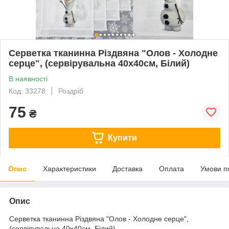
Серветка тканинна Різдвяна "Олов - Холодне
серце", (сервірувальна 40х40см, Білий)
В наявності
Код: 33278
Роздріб
75
₴
Купити
Опис
Характеристики
Доставка
Оплата
Умови п
Опис
Серветка тканинна Різдвяна "Олов - Холодне серце",
(сервірувальна 40х40см, Білий)