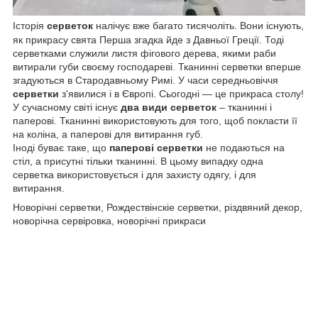
Історія
серветок
налічує вже багато тисячоліть. Вони існують,
як прикрасу свята Перша згадка йде з Давньої Греції. Тоді
серветками служили листя фігового дерева, якими раби
витирали губи своєму господареві. Тканинні серветки вперше
згадуються в Стародавньому Римі. У часи середньовіччя
серветки
з'явилися і в Європі. Сьогодні ― це прикраса столу!
У сучасному світі існує
два види серветок
– тканинні і
паперові. Тканинні використовують для того, щоб покласти її
на коліна, а паперові для витирання губ.
Іноді буває таке, що
паперові серветки
не подаються на
стіл, а присутні тільки тканинні. В цьому випадку одна
серветка використовується і для захисту одягу, і для
витирання.
Новорічні серветки, Рождествінскіе серветки, різдвяний декор,
новорічна сервіровка, новорічні прикраси