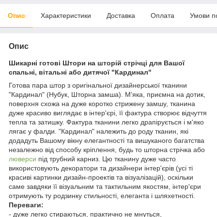
Опис
Характеристики
Доставка
Оплата
Умови п
Опис
Шикарні готові Штори на шторій стрічці для Вашої
спальні, вітальні або дитячої "Кардинал"
Готова пара штор з оригінальної дизайнерської тканини
"Кардинал" (Нубук, Шторна замша). М'яка, приємна на дотик,
поверхня схожа на дуже коротко стрижену замшу, тканина
дуже красиво виглядає в інтер'єрі, її фактура створює відчуття
тепла та затишку. Фактура тканини легко драпірується і м'яко
лягає у фалди. "Кардинал" належить до роду тканин, які
додадуть Вашому вікну елегантності та вишуканого багатства
незалежно від способу кріплення, будь то шторна стрічка або
люверси
під трубний карниз. Цю тканину дуже часто
використовують декоратори та дизайнери інтер'єрів (усі ті
красиві картинки дизайн-проектів та візуалізацій), оскільки
саме завдяки її візуальним та тактильним якостям, інтер'єри
отримують ту родзинку стильності, елеганта і шляхетності.
Переваги:
- дуже легко стираються, практично не мнуться,