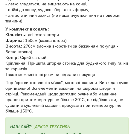
- легко гладяться, не вицвітають на сонці,
- стійкі до зносу, чудово зберігають форму,
- антистатичний захист (не накопичується пил на поверхні
тканини)
У комплект входять:
Кількість:
дві готові штори
Ширина:
150см (кожна штора)
Висота:
270см (можна вкоротити за бажанням покупця -
Безкоштовно)
Колір:
Сірий світлий
Кріплення: Пришита шторна стрічка для будь-якого типу гачків
та карнизів.
Також можливі інші розміри під запит покупця.
Порт'єри виготовлені з м'якої, матової тканини. Виглядає дуже
оригінально! Всі елементи виконані на широкій шторній
стрічці. Рекомендації щодо догляду: ручне або машинне
прання при температурі не більше 30°С, не відбілювати, не
сушити в сушильній машині, прасувати при температурі не
більше 150°С.
НАШ САЙТ:
ДЕКОР ТЕКСТИЛЬ