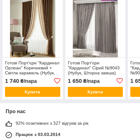
Готові Порт'єри "Кардинал
Готові Порт'єри
Гото
Орлеан" Коричневий +
"Кардинал" Сірий №9043
"Кар
Світла карамель (Нубук,
(Нубук, Шторна замша)
№904
Шторна замша)
зам
1 740
1 650
1 6
₴/пара
₴/пара
Купити
Купити
Про нас
92% позитивних з 327 відгуків за рік
Працює з 03.03.2014