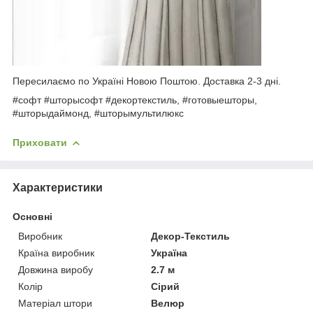
Пересилаємо по Україні Новою Поштою. Доставка 2-3 дні.
#софт #шторысофт #декортекстиль, #готовыешторы,
#шторыдаймонд, #шторымультилюкс
Приховати
Характеристики
Основні
Виробник
Декор-Текстиль
Країна виробник
Україна
Довжина виробу
2.7 м
Колір
Сірий
Матеріал штори
Велюр