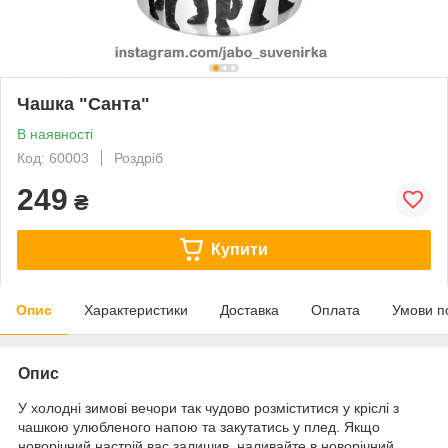
Чашка "Санта"
В наявності
Код: 60003
Роздріб
249
₴
Купити
Опис
Характеристики
Доставка
Оплата
Умови п
Опис
У холодні зимові вечори так чудово розміститися у кріслі з
чашкою улюбленого напою та закутатись у плед. Якщо
новорічний настрій вас залишив, наливайте в новорічний