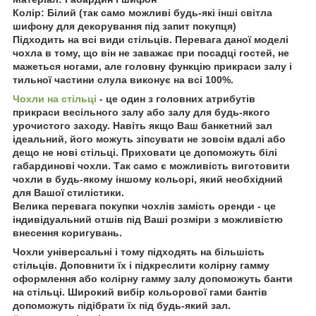
Колір: Білий (так само можливі будь-які інші світла
шифону для декорування під запит покупця)
Підходить на всі види стільців. Перевага даної моделі
чохла в тому, що він не заважає при посадці гостей, не
мажеться ногами, але головну функцію прикраси залу і
тильної частини слула виконує на всі 100%.
Чохли на стільці
- це один з головних атрибутів
прикраси весільного залу або залу для будь-якого
урочистого заходу. Навіть якщо Ваш банкетний зал
ідеальний, його можуть зіпсувати не зовсім вдалі або
дещо не нові стільці. Приховати це допоможуть білі
габардинові чохли. Так само є можливість виготовити
чохли в будь-якому іншому кольорі, який необхідний
для Вашої стилістики.
Велика перевага покупки чохлів замість оренди - це
індивідуальний отшів під Ваші розміри з можливістю
внесення коригувань.
Чохли універсальні і тому підходять на більшість
стільців. Доповнити їх і підкреслити колірну гамму
оформлення або колірну гамму залу допоможуть банти
на стільці. Широкий вибір кольорової гами бантів
допоможуть підібрати їх під будь-який зал.