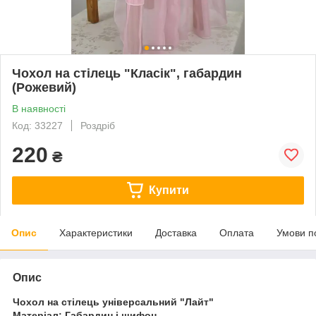
Чохол на стілець "Класік", габардин
(Рожевий)
В наявності
Код: 33227
Роздріб
220
₴
Купити
Опис
Характеристики
Доставка
Оплата
Умови п
Опис
Чохол на стілець універсальний "Лайт"
Матеріал: Габардин і шифон