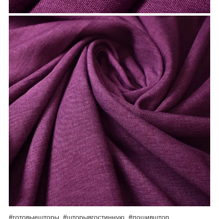
#готовыешторы, #шторывгостинную, #пошивштор