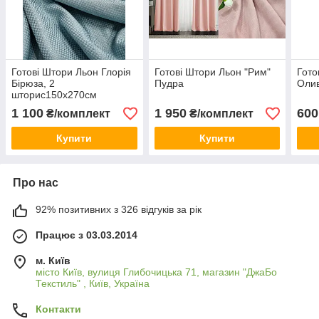
Готові Штори Льон Глорія
Готові Штори Льон "Рим"
Гото
Бірюза, 2
Пудра
Олив
шторис150х270см
1 100
1 950
600
₴/комплект
₴/комплект
Купити
Купити
Про нас
92% позитивних з 326 відгуків за рік
Працює з 03.03.2014
м. Київ
місто Київ, вулиця Глибочицька 71, магазин "ДжаБо
Текстиль" , Київ, Україна
Контакти