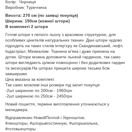
Колір: Чорниця
Виробник: Туреччина
Висота: 270 см (по заявці покупця)
Ширина: 150см (кожної штори)
В комплекті 2 штори
Готові штори з легкого льону з красивою структурою, для
особливих цінителів натуральних тканин. Дані штори чудово
підходять на таких стилів інтер'єру як Скандинавський, лофт,
Індастріал, Мінімалізм. Тканина м'яка і дуже приємна на
дотик. Штори можна доповнити льняой гардиною, так само
штори виглядають цілком повноцінно і без додаткових гардин
та аксесуарів.На шторах пришита широка тасьма 6см
завширшки.
Ціна вказана за комплект.
Так само можливі інші розміри під запит покупця:
-2шт шириною по 200см - 1960грн
-2шт шириною по 250см - 2450грн
Новий пошиття, терміни виготовлення уточнюються у
менеджера.
Відправляємо НовойПочтой і Укрпоштою.
#леншторы, #шторывгостинную, #шторыизльна,
#готовыешторы