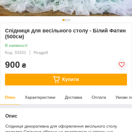
Спідниця для весільного столу - Білий Фатин
(500см)
В наявності
Код: 33201
Роздріб
900
₴
Купити
Опис
Характеристики
Доставка
Оплата
Умови п
Опис
Спідниця декоративна для оформлення весільного столу
молодят. Спідниця зібрана на драпірувальні стрічку, що