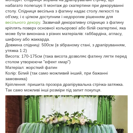
набагато полегшує її монтаж до скатертини при декоруванні
столу. Спідниця весільна з фатину надає столу легкості та
об'єму, і є цілком доступним і недорогим рішенням для
весільного декору
. Зазвичай декоративну спідницю з фатину
кріплять поверх основної кольорової або білій скатертині, яка
може бути виконана з різних матеріалів: габбардіна, атласу,
шифону або жаккарда.
Довжина спідниці: 500см (в зібраному стані, з драпіруванням,
утяжка 1:2)
Висота: 170-175см (така висота дозволяє фатину лягти перед
столом утворюючи "ефект хмар")
Матеріал: жорсткий фатин
Колір: Білий (так само можливий інший, при бажанні
замовника)
Кріплення: пришита прозора драпірувальна стрічка-затяжка.
Так само можливі інші розміри під запит покупця.