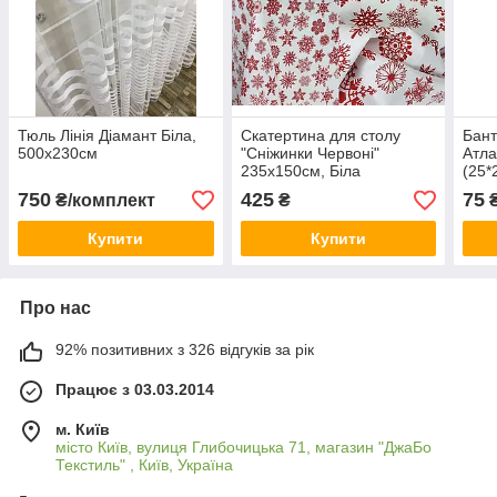
Тюль Лінія Діамант Біла,
Скатертина для столу
Бант
500х230см
"Сніжинки Червоні"
Атла
235х150см, Біла
(25*
750
425
75
₴/комплект
₴
Купити
Купити
Про нас
92% позитивних з 326 відгуків за рік
Працює з 03.03.2014
м. Київ
місто Київ, вулиця Глибочицька 71, магазин "ДжаБо
Текстиль" , Київ, Україна