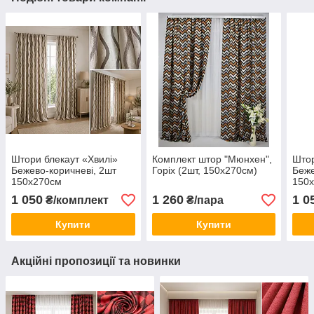
Штори блекаут «Хвилі»
Комплект штор "Мюнхен",
Штор
Бежево-коричневі, 2шт
Горіх (2шт, 150х270см)
Беже
150х270см
150
1 050
1 260
1 0
₴/комплект
₴/пара
Купити
Купити
Акційні пропозиції та новинки