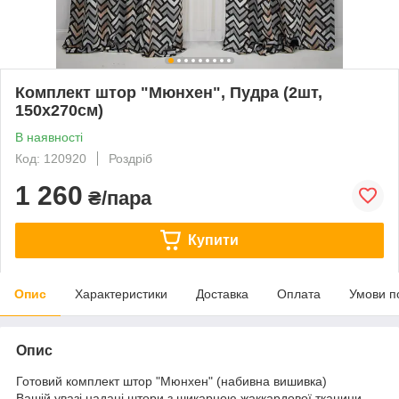
Комплект штор "Мюнхен", Пудра (2шт,
150х270см)
В наявності
Код: 120920
Роздріб
1 260
₴/пара
Купити
Опис
Характеристики
Доставка
Оплата
Умови п
Опис
Готовий комплект штор "Мюнхен" (набивна вишивка)
Вашій увазі надані штори з шикарною жаккардової тканини