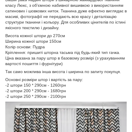
класу Люкс, з об'ємною набивної вишивкою з використанням
сатинових і шовкових ниток. Тканина дуже ефектно виглядає в
масиві, фотографії не передають всю красу і деталізацію
структури тканини і кольору. Для особливих цінителів по істині
якісного текстилю і дизайну.
Висота кожної штори до 270см
Ширина кожної штори 150см
Колір основи: Пудра
Кріплення: пришиті шторна тасьма під будь-який тип гачка.
Ціна вказана за пару штор в базовому розмірі (з урахуванням
вартості пошиття і фурнітури)
Так само можлива інша висота і ширина по запиту покупця.
Основні розміри штор і вартість за пару:
-2 штори 150 * 290см - 1260грн
-2 штори 200 * 290см - 1680грн
-2 штори 250 * 290см - 2100грн