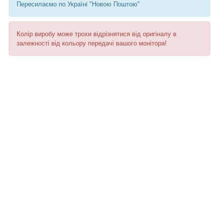
Пересилаємо по Україні "Новою Поштою"
Колір виробу може трохи відрізнятися від оригіналу в
залежності від кольору передачі вашого монітора!