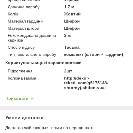
Довжина виробу
1.7 м
Колір
Жовтий
Матеріал гардини
Шифон
Матеріал штори
Шифон
Рекомендована довжина
2 м
карниза
Спосіб підвісу
Тасьма
Тип текстильного виробу
комплект (штори + гардини)
Користувальницькі характеристики
Підхоплення
2шт
Колірна гамма
http://dekor-
tekstil.com/g5175148-
shtornyj-shifon-vual
Приховати
Умови доставки
Доставка здійснюється тільки по передоплаті.