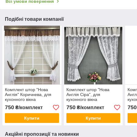
Всі умови повернення
Подібні товари компанії
Комплект штор "Нова
Комплект штор "Нова
Комп
Англія" Коричнева, для
Англія Сіра", для
Англ
кухонного вікна
кухонного вікна
кухо
750
750
750
₴/комплект
₴/комплект
Купити
Купити
Акційні пропозиції та новинки