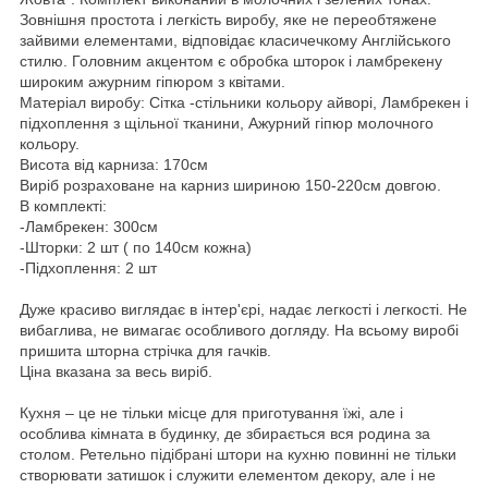
Зовнішня простота і легкість виробу, яке не переобтяжене
зайвими елементами, відповідає класичечкому Англійського
стилю. Головним акцентом є обробка шторок і ламбрекену
широким ажурним гіпюром з квітами.
Матеріал виробу: Сітка -стільники кольору айворі, Ламбрекен і
підхоплення з щільної тканини, Ажурний гіпюр молочного
кольору.
Висота від карниза: 170см
Виріб розраховане на карниз шириною 150-220см довгою.
В комплекті:
-Ламбрекен: 300см
-Шторки: 2 шт ( по 140см кожна)
-Підхоплення: 2 шт
Дуже красиво виглядає в інтер'єрі, надає легкості і легкості. Не
вибаглива, не вимагає особливого догляду. На всьому виробі
пришита шторна стрічка для гачків.
Ціна вказана за весь виріб
.
Кухня – це не тільки місце для приготування їжі, але і
особлива кімната в будинку, де збирається вся родина за
столом. Ретельно підібрані штори на кухню повинні не тільки
створювати затишок і служити елементом декору, але і не