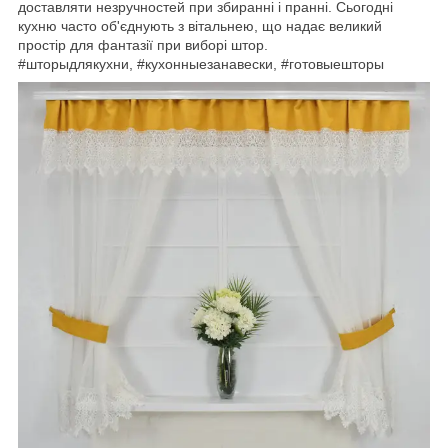
доставляти незручностей при збиранні і пранні. Сьогодні
кухню часто об'єднують з вітальнею, що надає великий
простір для фантазії при виборі штор.
#шторыдлякухни, #кухонныезанавески, #готовыешторы