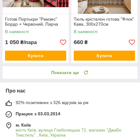
Готові Портьєри "Рамзес"
Тюль крісталон готова "Флок"
Бордо + Червоний, Парча
Кава, 300х270см
В наявності
В наявності
1 050
660
₴/пара
₴
Купити
Купити
Показати ще
Про нас
92% позитивних з 326 відгуків за рік
Працює з 03.03.2014
м. Київ
місто Київ, вулиця Глибочицька 71, магазин "ДжаБо
Текстиль" , Київ, Україна