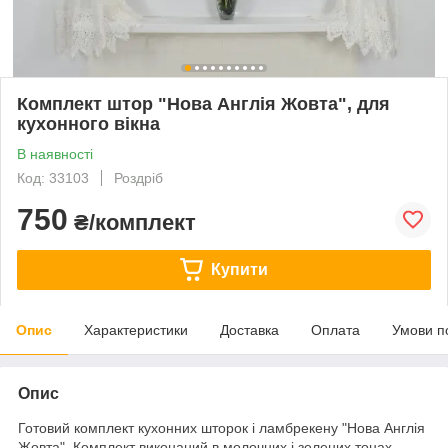
Комплект штор "Нова Англія Жовта", для
кухонного вікна
В наявності
Код: 33103
Роздріб
750
₴/комплект
Купити
Опис
Характеристики
Доставка
Оплата
Умови п
Опис
Готовий комплект кухонних шторок і ламбрекену "Нова Англія
Жовта". Комплект виконаний в молочних і зелених тонах.