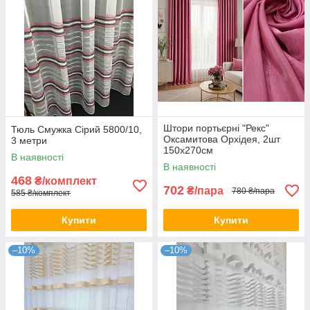
Штори портьєрні "Рекс"
Тюль Смужка Сірий 5800/10,
Оксамитова Орхідея, 2шт
3 метри
150х270см
В наявності
В наявності
468
₴/комплект
702
₴/пара
780 ₴/пара
585 ₴/комплект
Купити
Купити
–10%
–10%