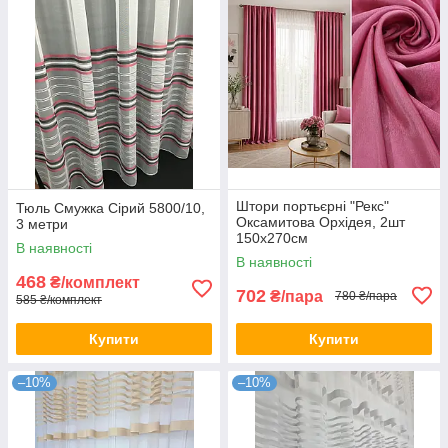
Штори портьєрні "Рекс"
Тюль Смужка Сірий 5800/10,
Оксамитова Орхідея, 2шт
3 метри
150х270см
В наявності
В наявності
468
₴/комплект
702
₴/пара
780 ₴/пара
585 ₴/комплект
Купити
Купити
–10%
–10%