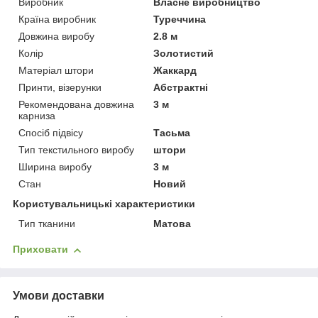
Виробник
Власне виробництво
Країна виробник
Туреччина
Довжина виробу
2.8 м
Колір
Золотистий
Матеріал штори
Жаккард
Принти, візерунки
Абстрактні
Рекомендована довжина
3 м
карниза
Спосіб підвісу
Тасьма
Тип текстильного виробу
штори
Ширина виробу
3 м
Стан
Новий
Користувальницькі характеристики
Тип тканини
Матова
Приховати
Умови доставки