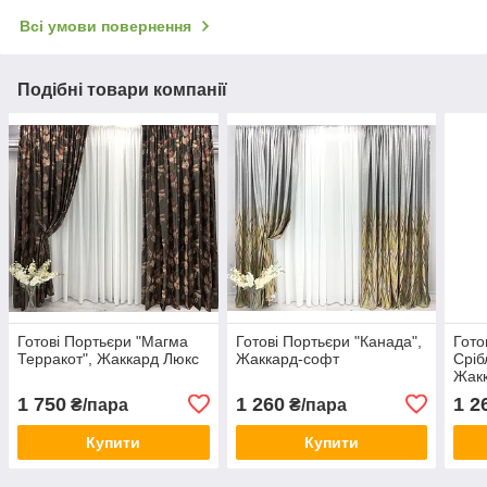
Всі умови повернення
Подібні товари компанії
Готові Портьєри "Магма
Готові Портьєри "Канада",
Гото
Терракот", Жаккард Люкс
Жаккард-софт
Сріб
Жак
1 750
1 260
1 2
₴/пара
₴/пара
Купити
Купити