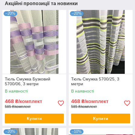
Акційні пропозиції та новинки
–20%
–20%
Тюль Смужка Бузковий
Тюль Смужка 5700/25, 3
5700/06, 3 метри
метри
В наявності
В наявності
468
468
₴/комплект
₴/комплект
585 ₴/комплект
585 ₴/комплект
Купити
Купити
–20%
–10%