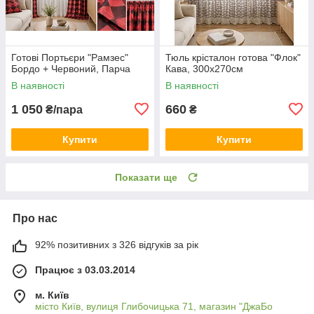
Готові Портьєри "Рамзес"
Тюль крісталон готова "Флок"
Бордо + Червоний, Парча
Кава, 300х270см
В наявності
В наявності
1 050
660
₴/пара
₴
Купити
Купити
Показати ще
Про нас
92% позитивних з 326 відгуків за рік
Працює з 03.03.2014
м. Київ
місто Київ, вулиця Глибочицька 71, магазин "ДжаБо