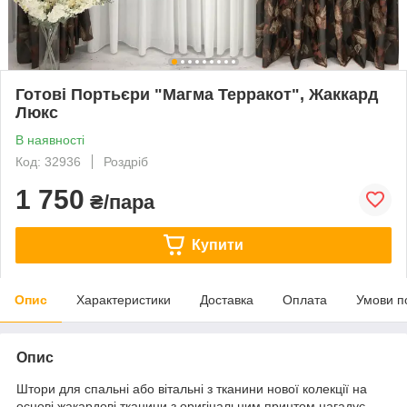
Готові Портьєри "Магма Терракот", Жаккард
Люкс
В наявності
Код: 32936
Роздріб
1 750
₴/пара
Купити
Опис
Характеристики
Доставка
Оплата
Умови п
Опис
Штори для спальні або вітальні з тканини нової колекції на
основі жакардові тканини з оригінальним принтом нагадує