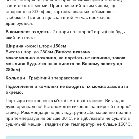
застигає потік магми. Принт вишитий таким чином, що
створюється 3D-ефект, картинка здається об'ємною і
глибокою. Тканина щільна і в той же час прекрасно
драпірується.
В комплект входять:
2 штори на шторної стрічці під будь-
який тип гачка.
Ширина
кожної штори
150см
Висота штор: до 280
см (Висота вказана
максимально можлива, на вартість не впливає, також
можлива будь-яка інша висота по Вашому запиту до
280см)
Кольори
: Графітний з терракотовим
Підхоплення в комплект не входять, їх можна замовити
окремо.
Портьєри виготовлені з м'якої і матової тканини. Виглядає
дуже оригінально! Всі елементи виконані на широкій шторної
стрічці. Рекомендації по догляду: ручне або машинне прання
при температурі не більше 30°С, не відбілювати не сушити в
сушильній машині, гладити при температурі не більше 150°С.