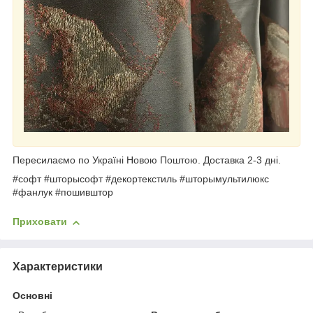
Пересилаємо по Україні Новою Поштою. Доставка 2-3 дні.
#софт #шторысофт #декортекстиль #шторымультилюкс
#фанлук #пошивштор
Приховати
Характеристики
Основні