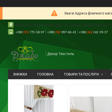
Увага! Адреса фізичного маг
місто Київ, вулиця Глибочицька 71, магазин "ДжаБо Текстиль", К
+380
(93)
775-58-97
+380
(98)
997-66-43
+380
(66)
242-39-37
Декор Текстиль
ЗНИЖКИ
ГОЛОВНА
ТОВАРИ ТА ПОСЛУГИ