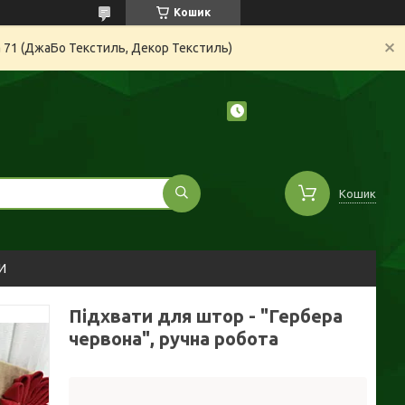
Кошик
а 71 (ДжаБо Текстиль, Декор Текстиль)
Кошик
И
Підхвати для штор - "Гербера
червона", ручна робота