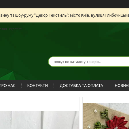
азину та шоу-руму "Декор Текстиль": місто Київ, вулиця Глибочицьк
иїв, Україна
ПРО НАС
КОНТАКТИ
ДОСТАВКА ТА ОПЛАТА
НОВИН